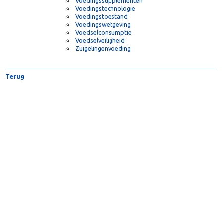
Voeding
Voeding en leefstijl
Voedingsaanbevelingen
Voedingsingrediënten
Voedingsonderzoek
Voedingssamenstelling
Voedingsstoffen
Voedingssupplementen
Voedingstechnologie
Voedingstoestand
Voedingswetgeving
Voedselconsumptie
Voedselveiligheid
Zuigelingenvoeding
Terug