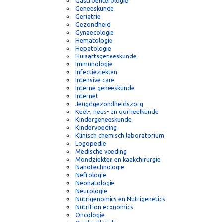
Diëtetiek
Endocrinologie
Farmacie
Functionele voeding
Gastroenterologie
Geneeskunde
Geriatrie
Gezondheid
Gynaecologie
Hematologie
Hepatologie
Huisartsgeneeskunde
Immunologie
Infectieziekten
Intensive care
Interne geneeskunde
Internet
Jeugdgezondheidszorg
Keel-, neus- en oorheelkunde
Kindergeneeskunde
Kindervoeding
Klinisch chemisch laboratorium
Logopedie
Medische voeding
Mondziekten en kaakchirurgie
Nanotechnologie
Nefrologie