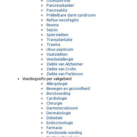
Obesitas
Obstipatie
Osteoporose
Pancreaskanker
Pancreatitis
Prikkelbare darm syndroom
Reflux-oesofagitis
Reuma
Sepsis
Spierziekten
Transplantatie
Trauma
Ulcus pepticum
Vaatziekten
Voedselallergie
Ziekte van Alzheimer
Ziekte van Crohn
Ziekte van Parkinson
Voedingsinfo per vakgebied
Allergologie
Bewegen en gezondheid
Borstvoeding
Cardiologie
Chirurgie
Darmmicrobioom
Dermatologie