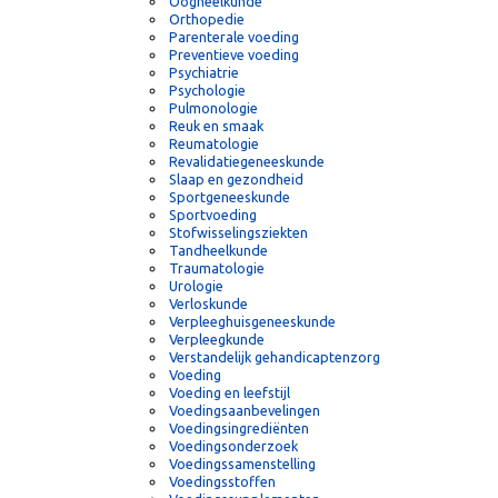
Neonatologie
Neurologie
Nutrigenomics en Nutrigenetics
Nutrition economics
Oncologie
Oogheelkunde
Orthopedie
Parenterale voeding
Preventieve voeding
Psychiatrie
Psychologie
Pulmonologie
Reuk en smaak
Reumatologie
Revalidatiegeneeskunde
Slaap en gezondheid
Sportgeneeskunde
Sportvoeding
Stofwisselingsziekten
Tandheelkunde
Traumatologie
Urologie
Verloskunde
Verpleeghuisgeneeskunde
Verpleegkunde
Verstandelijk gehandicaptenzorg