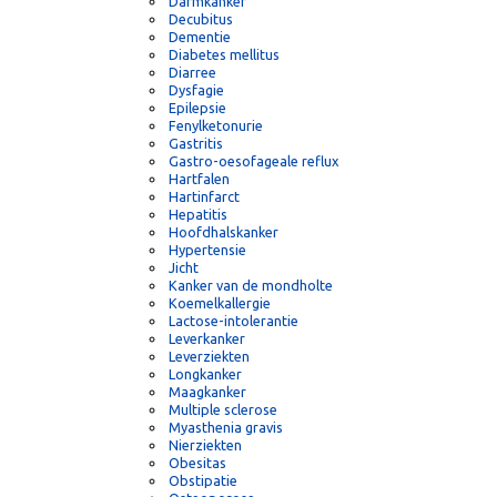
Cystic fibrosis
Darmkanker
Decubitus
Dementie
Diabetes mellitus
Diarree
Dysfagie
Epilepsie
Fenylketonurie
Gastritis
Gastro-oesofageale reflux
Hartfalen
Hartinfarct
Hepatitis
Hoofdhalskanker
Hypertensie
Jicht
Kanker van de mondholte
Koemelkallergie
Lactose-intolerantie
Leverkanker
Leverziekten
Longkanker
Maagkanker
Multiple sclerose
Myasthenia gravis
Nierziekten