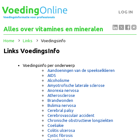
LOG IN
Alles over vitamines en mineralen
Home
Links
Voedingsinfo
Links VoedingsInfo
Voedingsinfo per onderwerp
Aandoeningen van de speekselklieren
AIDS
Alcoholisme
Amyotrofische laterale sclerose
Anorexia nervosa
Atherosclerose
Brandwonden
Bulimia nervosa
Cerebral palsy
Cerebrovasculair accident
Chronische obstructieve longziekten
Coeliakie
Colitis ulcerosa