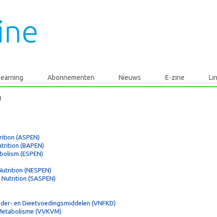
learning
Abonnementen
Nieuws
E-zine
Li
g
rition (ASPEN)
utrition (BAPEN)
abolism (ESPEN)
Nutrition (NESPEN)
l Nutrition (SASPEN)
inder- en Dieetvoedingsmiddelen (VNFKD)
 Metabolisme (VVKVM)