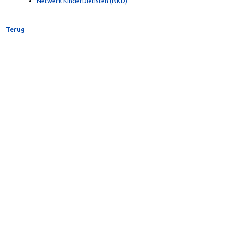
Nederlands Centrum Jeugdgezondheid (NCJ)
Netwerk KinderDiëtisten (NKD)
Terug