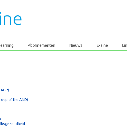
learning
Abonnementen
Nieuws
E-zine
Li
(AAGP)
 group of the AND)
)
volksgezondheid