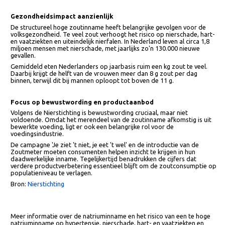
toegevoegd, ligt dit aandeel inmiddels rond de 16%. Dit onderstreept
dat het probleem steeds meer verschuift van individueel gedrag naar 
samenstelling van voedingsproducten.
Gezondheidsimpact aanzienlijk
De structureel hoge zoutinname heeft belangrijke gevolgen voor de
volksgezondheid. Te veel zout verhoogt het risico op nierschade, hart
en vaatziekten en uiteindelijk nierfalen. In Nederland leven al circa 1,8
miljoen mensen met nierschade, met jaarlijks zo'n 130.000 nieuwe
gevallen.
Gemiddeld eten Nederlanders op jaarbasis ruim een kg zout te veel.
Daarbij krijgt de helft van de vrouwen meer dan 8 g zout per dag
binnen, terwijl dit bij mannen oploopt tot boven de 11 g.
Focus op bewustwording en productaanbod
Volgens de Nierstichting is bewustwording cruciaal, maar niet
voldoende. Omdat het merendeel van de zoutinname afkomstig is uit
bewerkte voeding, ligt er ook een belangrijke rol voor de
voedingsindustrie.
De campagne 'Je ziet 't niet, je eet 't wel' en de introductie van de
Zoutmeter moeten consumenten helpen inzicht te krijgen in hun
daadwerkelijke inname. Tegelijkertijd benadrukken de cijfers dat
verdere productverbetering essentieel blijft om de zoutconsumptie o
populatieniveau te verlagen.
Bron:
Nierstichting