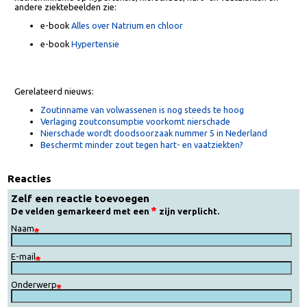
Meer informatie over de natriuminname en het risico van een te hoge
natriuminname op hypertensie, nierschade, hart- en vaatziekten en
andere ziektebeelden zie:
e-book
Alles over Natrium en chloor
e-book
Hypertensie
Gerelateerd nieuws:
Zoutinname van volwassenen is nog steeds te hoog
Verlaging zoutconsumptie voorkomt nierschade
Nierschade wordt doodsoorzaak nummer 5 in Nederland
Beschermt minder zout tegen hart- en vaatziekten?
Reacties
Zelf een reactie toevoegen
De velden gemarkeerd met een
zijn verplicht.
Naam