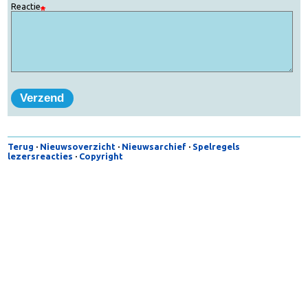
E-mail
Onderwerp
Reactie
Terug
·
Nieuwsoverzicht
·
Nieuwsarchief
·
Spelregels
lezersreacties
·
Copyright