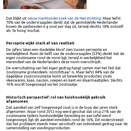
Dat blijkt uit
nieuw marktonderzoek van de Nierstichting
. Maar liefst
70% van de ondervraagden denkt dat de gemiddelde Nederlander
boven de aanbevolen 6 g zout per dag zit, terwijl slechts 18% zichzelf
als 'te hoog' inschat.
Perceptie wijkt sterk af van realiteit
De cijfers laten een duidelijke kloof zien tussen perceptie en
werkelijkheid. Ruim de helft van de ondervraagden (53%) denkt dat de
eigen zoutinname rond de norm ligt, terwijl in werkelijkheid het
merendeel van de Nederlanders deze norm overschrijdt.
De overschatting van het eigen gedrag hangt samen met het feit dat
zoutinname grotendeels 'onzichtbaar' is. Maar liefst 84% van de
dagelijkse zoutconsumptie komt uit bewerkte producten zoals
vleeswaren, kaas, sauzen, soepen en kant-en-klaarmaaltijden. Slechts
16% wordt toegevoegd via het zoutvaatje.
Historisch perspectief: rol van huishoudelijk gebruik
afgenomen
Dat aandeel van zelf toegevoegd zout is in de loop der jaren sterk
afgenomen. Waar rond 2012 nog werd geschat dat circa 21% van de
zoutinname tijdens huishoudelijke bereiding en aan tafel werd