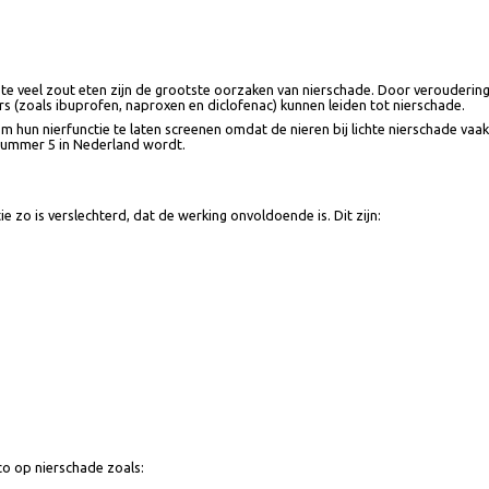
 en te veel zout eten zijn de grootste oorzaken van nierschade. Door vero
llers (zoals ibuprofen, naproxen en diclofenac) kunnen leiden tot niersch
 om hun nierfunctie te laten screenen omdat de nieren bij lichte niersc
aak nummer 5 in Nederland wordt.
ctie zo is verslechterd, dat de werking onvoldoende is. Dit zijn: