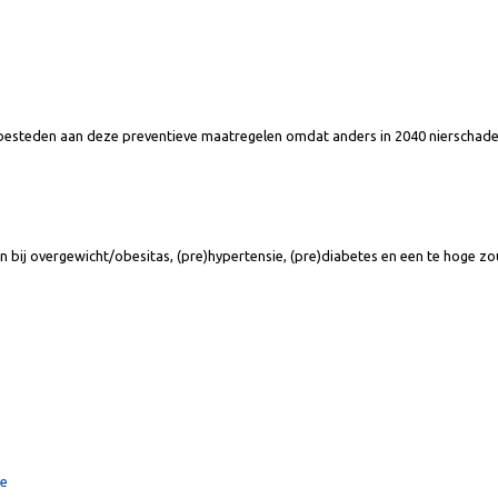
risico op nierschade zoals:
ht te besteden aan deze preventieve maatregelen omdat anders in 2040 n
iezen bij overgewicht/obesitas, (pre)hypertensie, (pre)diabetes en een te