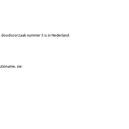
ierschade doodsoorzaak nummer 5 is in Nederland.
 hoge zoutinname, zie: