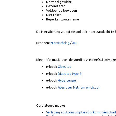
Preventie nierschade
Een gezonde voeding en leefstijl verminderen het 
Normaal gewicht
Gezond eten
Voldoende bewegen
Niet roken
Beperken zoutinname
De Nierstichting vraagt de politiek meer aandac
Bronnen:
Nierstichting
/
AD
Meer informatie over de voedings- en leefstijladv
e-book
Obesitas
e-book
Diabetes type 2
e-book
Hypertensie
e-book
Alles over Natrium en chloor