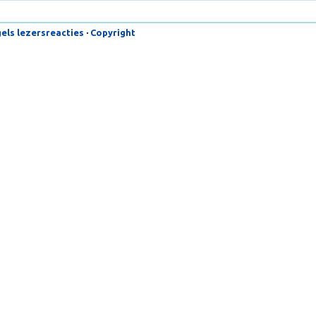
lregels lezersreacties
·
Copyright