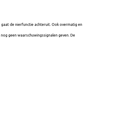
udering gaat de nierfunctie achteruit. Ook overmatig en
ade.
hade vaak nog geen waarschuwingssignalen geven. De