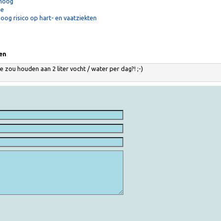
chade
 te hoog
nemie
en hoog risico op hart- en vaatziekten
inken
 je je zou houden aan 2 liter vocht / water per dag?! ;-)
ht.