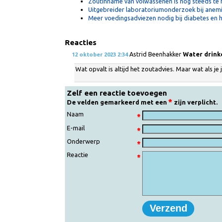
Gerelateerd nieuws:
Verlaging zoutconsumptie voorkomt niers
Zoutinname van volwassenen is nog steeds
Uitgebreider laboratoriumonderzoek bij a
Meer voedingsadviezen nodig bij diabetes 
Reacties
Astrid Beenhakker
Water dr
12 oktober 2023 2:34
Wat opvalt is altijd het zoutadvies. Maar wat als
Zelf een reactie toevoegen
De velden gemarkeerd met een
zijn verplic
Naam
E-mail
Onderwerp
Reactie