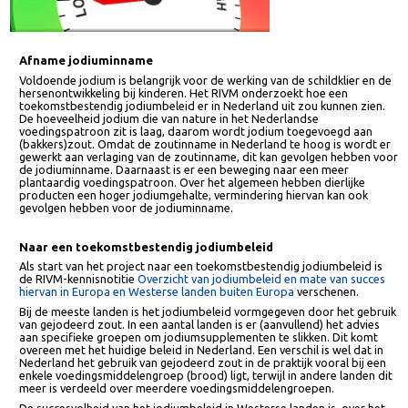
Afname jodiuminname
Voldoende jodium is belangrijk voor de werking van de schildklier en d
hersenontwikkeling bij kinderen. Het RIVM onderzoekt hoe een
toekomstbestendig jodiumbeleid er in Nederland uit zou kunnen zien.
De hoeveelheid jodium die van nature in het Nederlandse
voedingspatroon zit is laag, daarom wordt jodium toegevoegd aan
(bakkers)zout. Omdat de zoutinname in Nederland te hoog is wordt e
gewerkt aan verlaging van de zoutinname, dit kan gevolgen hebben vo
de jodiuminname. Daarnaast is er een beweging naar een meer
plantaardig voedingspatroon. Over het algemeen hebben dierlijke
producten een hoger jodiumgehalte, vermindering hiervan kan ook
gevolgen hebben voor de jodiuminname.
Naar een toekomstbestendig jodiumbeleid
Als start van het project naar een toekomstbestendig jodiumbeleid is
de RIVM-kennisnotitie
Overzicht van jodiumbeleid en mate van succes
hiervan in Europa en Westerse landen buiten Europa
verschenen.
Bij de meeste landen is het jodiumbeleid vormgegeven door het gebru
van gejodeerd zout. In een aantal landen is er (aanvullend) het advies
aan specifieke groepen om jodiumsupplementen te slikken. Dit komt
overeen met het huidige beleid in Nederland. Een verschil is wel dat in
Nederland het gebruik van gejodeerd zout in de praktijk vooral bij een