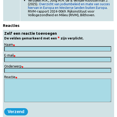
Overige informatie
Bronnen
Verbakel M.R., Jong M.H. de & Verkaik-Kloosterman J.
(2025).
Overzicht van jodiumbeleid en mate van succes
hiervan in Europa en Westerse landen buiten Europa
.
RIVM-rapport 2024-0069. Rijksinstituut voor
Volksgezondheid en Milieu (RIVM), Bilthoven.
Reacties
Zelf een reactie toevoegen
De velden gemarkeerd met een
zijn verplicht.
Naam
E-mail
Onderwerp
Reactie