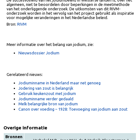
enkele voedingsmiddelengroep (brood) ligt, terwijl in andere landen di
meer is verdeeld over meerdere voedingsmiddelengroepen.
De succesvolheid van het jodiumbeleid in Westerse landen is, over het
algemeen, niet te beoordelen door beperkingen in de meetmethode
van het onderliggende onderzoek. De uitkomsten van dit RIVM-
onderzoek worden in het vervolg van het project gebruikt als inspirati
voor mogelijke veranderingen in het Nederlandse beleid.
Bron:
RIVM
Meer informatie over het belang van jodium, zie:
Nieuwsdossier Jodium
Gerelateerd nieuws:
Jodiuminname in Nederland maar net genoeg
Jodering van zout is belangrijk
Gebruik keukenzout met jodium
Jodiuminname verder gedaald
Melk belangrijke bron van jodium
Canon over voeding – 1928: Toevoeging van jodium aan zout