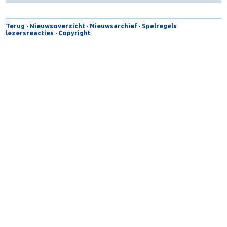
Terug
·
Nieuwsoverzicht
·
Nieuwsarchief
·
Spelregels
lezersreacties
·
Copyright
Copyright
© VoedingOnline 2026. Alle rechten voorbehouden.
Colofon
·
Disclaimer
·
Privacy beleid
·
HON-code
·
Abonnementen
·