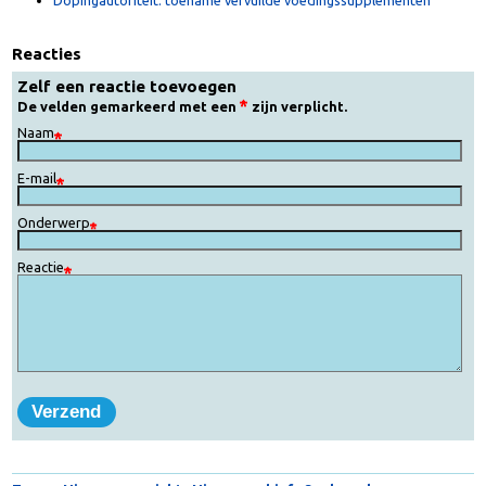
Magnesium en beenkrampen
Doping in vitaminepillen
Dopingautoriteit: toename vervuilde voedingssupplementen
Reacties
Zelf een reactie toevoegen
De velden gemarkeerd met een
zijn verplicht.
Naam
E-mail
Onderwerp
Reactie