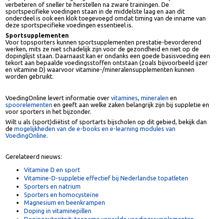
Bij intensievere sporten of zware trainingen kan het nodig zijn
sportspecifieke voeding te gebruiken om bijvoorbeeld de prestaties te
verbeteren of sneller te herstellen na zware trainingen. De
sportspecifieke voedingen staan in de middelste laag en aan dit
onderdeel is ook een klok toegevoegd omdat timing van de inname van
deze sportspecifieke voedingen essentieel is.
Sportsupplementen
Voor topsporters kunnen sportsupplementen prestatie-bevorderend
werken, mits ze niet schadelijk zijn voor de gezondheid en niet op de
dopinglijst staan. Daarnaast kan er ondanks een goede basisvoeding ee
tekort aan bepaalde voedingsstoffen ontstaan (zoals bijvoorbeeld ijzer
en vitamine D) waarvoor vitamine-/mineralensupplementen kunnen
worden gebruikt.
VoedingOnline levert informatie over
vitamines
,
mineralen
en
spoorelementen
en geeft aan welke zaken belangrijk zijn bij suppletie e
voor sporters in het bijzonder.
Wilt u als (sport)diëtist of sportarts bijscholen op dit gebied, bekijk dan
de
mogelijkheden van de e-books en e-learning modules van
VoedingOnline
.
Gerelateerd nieuws:
Vitamine D en sport
Vitamine-D-suppletie effectief bij Nederlandse topatleten
Sporters en natrium
Sporters en homocysteïne