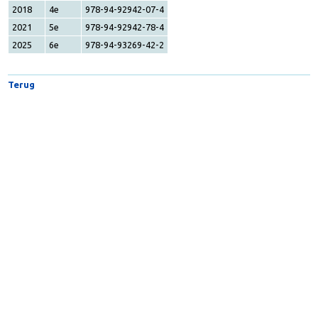
E-learning module Thiamine
2009
1e
978-94-90367-07-7
2013
2e
978-94-90367-35-0
2016
3e
978-94-90367-81-7
2018
4e
978-94-92942-07-4
2021
5e
978-94-92942-78-4
2025
6e
978-94-93269-42-2
Terug