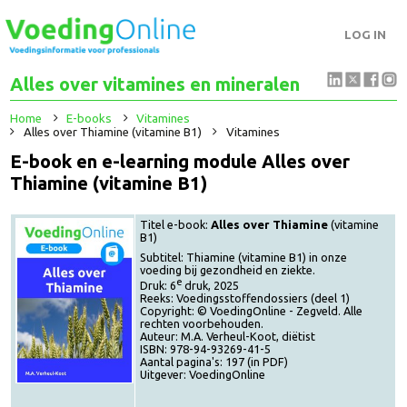
LOG IN
Alles over vitamines en mineralen
Home
E-books
Vitamines
Alles over Thiamine (vitamine B1)
Vitamines
E-book en e-learning module Alles over
Thiamine (vitamine B1)
Titel e-book:
Alles over Thiamine
(vitamine
B1)
Subtitel: Thiamine (vitamine B1) in onze
voeding bij gezondheid en ziekte.
e
Druk: 6
druk, 2025
Reeks: Voedingsstoffendossiers (deel 1)
Copyright: © VoedingOnline - Zegveld. Alle
rechten voorbehouden.
Auteur: M.A. Verheul-Koot, diëtist
ISBN: 978-94-93269-41-5
Aantal pagina's: 197 (in PDF)
Uitgever: VoedingOnline