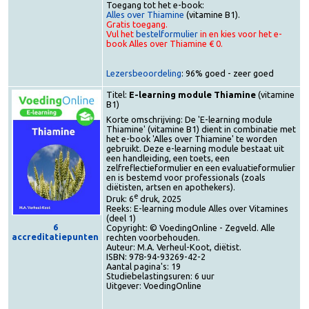
Toegang tot het e-book:
Alles over Thiamine
(vitamine B1).
Gratis toegang.
Vul het
bestelformulier
in en kies voor het e-
book Alles over Thiamine € 0.
Lezersbeoordeling
: 96% goed - zeer goed
Titel:
E-learning module Thiamine
(vitamin
B1)
Korte omschrijving: De 'E-learning module
Thiamine' (vitamine B1) dient in combinatie me
het e-book 'Alles over Thiamine' te worden
gebruikt. Deze e-learning module bestaat uit
een handleiding, een toets, een
zelfreflectieformulier en een evaluatieformulie
en is bestemd voor professionals (zoals
diëtisten, artsen en apothekers).
e
Druk: 6
druk, 2025
Reeks: E-learning module Alles over Vitamines
(deel 1)
6
Copyright: © VoedingOnline - Zegveld. Alle
accreditatiepunten
rechten voorbehouden.
Auteur: M.A. Verheul-Koot, diëtist.
ISBN: 978-94-93269-42-2
Aantal pagina's: 19
Studiebelastingsuren: 6 uur