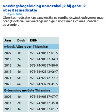
16 mei 2026
Gerelateerde nieuwsberichten
Voedingsbegeleiding noodzakelijk bij gebruik
obesitasmedicatie
17 juli 2026
Obesitasmedicatie kan aanzienlijke gezondheidswinst opleveren, maar
brengt ook nieuwe voedingskundige risico's met zich mee. Zonder
passende...
Jaar
Druk
ISBN
e-book
Alles over Thiamine
2009
1e
978-94-90367-01-5
2013
2e
978-94-90367-34-3
2016
3e
978-94-90367-80-0
2018
4e
978-94-92942-06-7
2021
5e
978-94-92942-77-7
2025
6e
978-94-93269-41-5