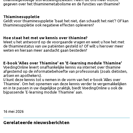
Thiaminegevoelige stofwisselingsziekten
De laatste jaren is steeds meer bekend geworden over de verschillende
thiaminegevoelige stofwisselingsziekten. Heeft dit ons meer inzicht
gegeven over het thiaminemetabolisme en de functies van thiamine?
Thiaminesuppletie
Geldt voor thiaminesuppletie 'baat het niet, dan schaadt het niet'? Of k
thiaminesuppletie ook negatieve effecten opleveren?
Hoe staat het met uw kennis over thiamine?
Weet u het antwoord op de voorgaande vragen en weet u hoe het met
de thiaminestatus van uw patiënten gesteld is? Of wilt u hierover meer
weten en hieraan meer aandacht gaan besteden?
E-book 'Alles over Thiamine' en 'E-learning module Thiamine'
VoedingOnline levert onafhankelijke kennis via internet over thiamine
afgestemd op de informatiebehoefte van professionals (zoals diëtisten
artsen en apothekers).
U kunt deze kennis tot u nemen in de vorm van het e-book 'Alles over
Thiamine'. Om het opnemen van deze kennis verder te vergemakkelijke
en in te passen in uw dagelijkse praktijk, biedt VoedingOnline u ook de
bijpassende 'E-learning module Thiamine' aan.