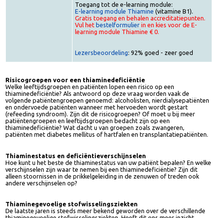
Uitgever: VoedingOnline
Toegang tot de e-learning module:
E-learning module Thiamine
(vitamine B1).
Gratis toegang en behalen accreditatiepunten.
Vul het
bestelformulier
in en kies voor de E-
learning module Thiamine € 0.
Lezersbeoordeling
: 92% goed - zeer goed
Risicogroepen voor een thiaminedeficiëntie
Welke leeftijdsgroepen en patiënten lopen een risico op een
thiaminedeficiëntie? Als antwoord op deze vraag worden vaak de
volgende patiëntengroepen genoemd: alcoholisten, nierdialysepatiënte
en ondervoede patiënten wanneer met hervoeden wordt gestart
(refeeding syndroom). Zijn dit de risicogroepen? Of moet u bij meer
patiëntengroepen en leeftijdsgroepen bedacht zijn op een
thiaminedeficiëntie? Wat dacht u van groepen zoals zwangeren,
patiënten met diabetes mellitus of hartfalen en transplantatiepatiënten
Thiaminestatus en deficiëntieverschijnselen
Hoe kunt u het beste de thiaminestatus van uw patiënt bepalen? En wel
verschijnselen zijn waar te nemen bij een thiaminedeficiëntie? Zijn dit
alleen stoornissen in de prikkelgeleiding in de zenuwen of treden ook
andere verschijnselen op?