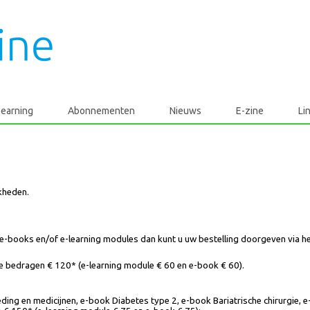
learning
Abonnementen
Nieuws
E-zine
Li
jkheden.
l e-books en/of e-learning modules dan kunt u uw bestelling doorgeven via h
le bedragen € 120* (e-learning module € 60 en e-book € 60).
ding en medicijnen, e-book Diabetes type 2, e-book Bariatrische chirurgie