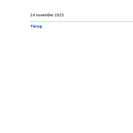
24 november 2025
Terug
Copyright
© VoedingOnline 2026. Alle rechten voorbehoud
Colofon
·
Disclaimer
·
Privacy beleid
·
HON-code
·
Abonneme
Wij voldoen
aan de
HON-code