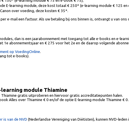
 € 150* (e-learning module € 75 en e-book € 75);
de E-learning module, deze kost totaal € 250* (e-learning module € 125 en
 Canon over voeding, deze kosten € 35*.
per e-mail een factuur. Als uw betaling bij ons binnen is, ontvangt u van ons
odules, dan is een jaarabonnement met toegang tot alle e-books en e-learni
het 1e abonnementsjaar en € 275 voor het 2e en de daarop volgende abonne
ement op VoedingOnline
.
ang tot e-books).
E-learning module Thiamine
Thiamine gratis uitproberen en hiervoor gratis accreditatiepunten halen.
-book Alles over Thiamine € 0 en/of de optie E-learning module Thiamine € 0.
r is van de NVD
(Nederlandse Vereniging van Diëtisten), kunnen NVD-leden