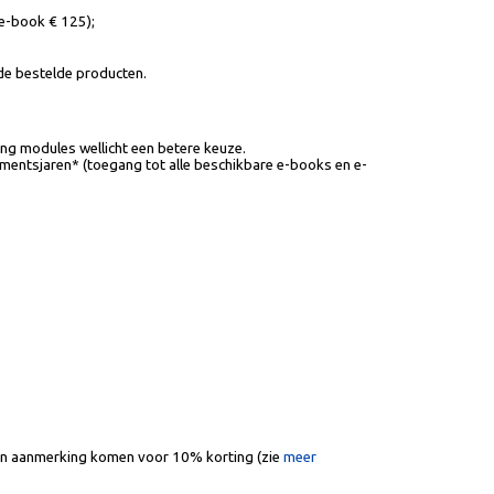
 e-book € 125);
 de bestelde producten.
ng modules wellicht een betere keuze.
mentsjaren* (toegang tot alle beschikbare e-books en e-
 in aanmerking komen voor 10% korting (zie
meer