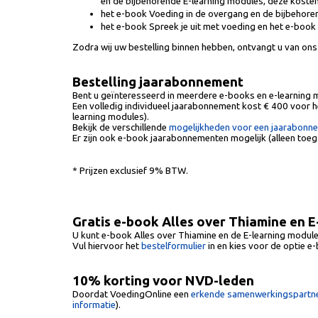
en de bijbehorende E-learning modules, deze kosten
het e-book Voeding in de overgang en de bijbehoren
het e-book Spreek je uit met voeding en het e-book
Zodra wij uw bestelling binnen hebben, ontvangt u van ons 
Bestelling jaarabonnement
Bent u geïnteresseerd in meerdere e-books en e-learning m
Een volledig individueel jaarabonnement kost € 400 voor 
learning modules).
Bekijk de verschillende
mogelijkheden voor een jaarabonn
Er zijn ook e-book jaarabonnementen mogelijk (alleen toeg
* Prijzen exclusief 9% BTW.
Gratis e-book Alles over Thiamine en 
U kunt e-book Alles over Thiamine en de E-learning module 
Vul hiervoor het
bestelformulier
in en kies voor de optie e
10% korting voor NVD-leden
Doordat VoedingOnline een
erkende samenwerkingspartne
informatie
).