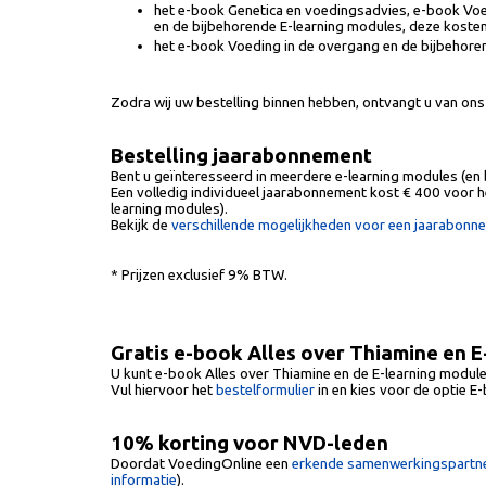
het e-book Genetica en voedingsadvies, e-book Voe
en de bijbehorende E-learning modules, deze kosten
het e-book Voeding in de overgang en de bijbehoren
Zodra wij uw bestelling binnen hebben, ontvangt u van ons 
Bestelling jaarabonnement
Bent u geïnteresseerd in meerdere e-learning modules (en 
Een volledig individueel jaarabonnement kost € 400 voor 
learning modules).
Bekijk de
verschillende mogelijkheden voor een jaarabon
* Prijzen exclusief 9% BTW.
Gratis e-book Alles over Thiamine en 
U kunt e-book Alles over Thiamine en de E-learning module 
Vul hiervoor het
bestelformulier
in en kies voor de optie E
10% korting voor NVD-leden
Doordat VoedingOnline een
erkende samenwerkingspartne
informatie
).