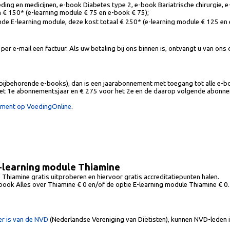
ding en medicijnen, e-book Diabetes type 2, e-book Bariatrische chirurgie
 € 150* (e-learning module € 75 en e-book € 75);
de E-learning module, deze kost totaal € 250* (e-learning module € 125 en
per e-mail een factuur. Als uw betaling bij ons binnen is, ontvangt u van ons
bijbehorende e-books), dan is een jaarabonnement met toegang tot alle e-bo
het 1e abonnementsjaar en € 275 voor het 2e en de daarop volgende abonne
nement op VoedingOnline
.
E-learning module Thiamine
Thiamine gratis uitproberen en hiervoor gratis accreditatiepunten halen.
-book Alles over Thiamine € 0 en/of de optie E-learning module Thiamine € 0.
r is van de NVD
(Nederlandse Vereniging van Diëtisten), kunnen NVD-leden