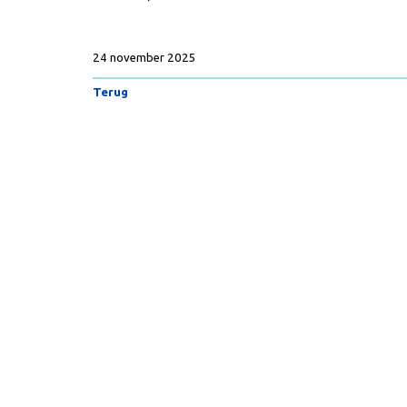
24 november 2025
Terug
Copyright
© VoedingOnline 2026. Alle rechten voorbehoud
Colofon
·
Disclaimer
·
Privacy beleid
·
HON-code
·
Abonneme
Wij voldoen
aan de
HON-code