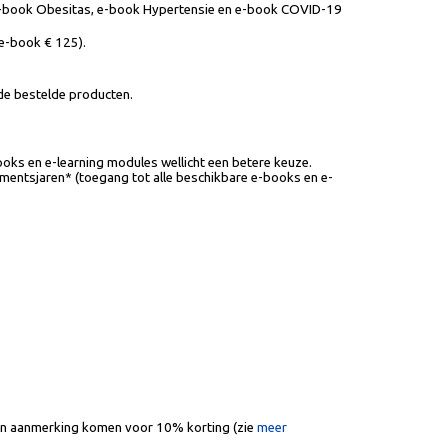
, e-book Obesitas, e-book Hypertensie en e-book COVID-19
 e-book € 125).
 de bestelde producten.
oks en e-learning modules wellicht een betere keuze.
mentsjaren* (toegang tot alle beschikbare e-books en e-
 in aanmerking komen voor 10% korting (zie
meer