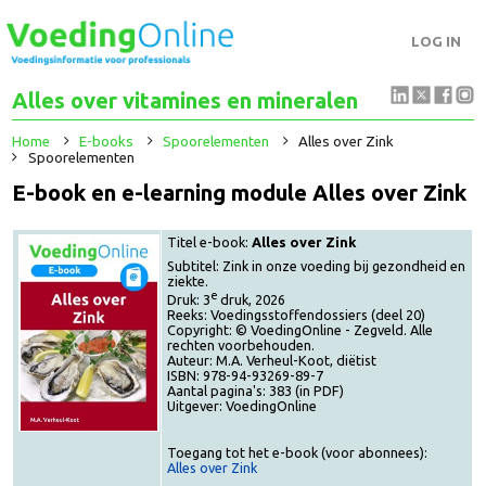
LOG IN
Alles over vitamines en mineralen
Home
E-books
Spoorelementen
Alles over Zink
Spoorelementen
E-book en e-learning module Alles over Zin
Titel e-book:
Alles over Zink
Subtitel: Zink in onze voeding bij gezondheid e
ziekte.
e
Druk: 3
druk, 2026
Reeks: Voedingsstoffendossiers (deel 20)
Copyright: © VoedingOnline - Zegveld. Alle
rechten voorbehouden.
Auteur: M.A. Verheul-Koot, diëtist
ISBN: 978-94-93269-89-7
Aantal pagina's: 383 (in PDF)
Uitgever: VoedingOnline
Toegang tot het e-book (voor abonnees):