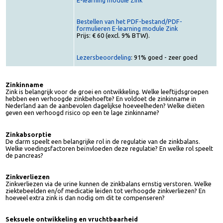
Toegang tot de e-learning module (voor
abonnees):
E-learning module Zink
Bestellen van het PDF-bestand/PDF-
formulieren E-learning module Zink
Prijs: € 60 (excl. 9% BTW).
Lezersbeoordeling
: 91% goed - zeer goed
Zinkinname
Zink is belangrijk voor de groei en ontwikkeling. Welke leeftijdsgroepen
hebben een verhoogde zinkbehoefte? En voldoet de zinkinname in
Nederland aan de aanbevolen dagelijkse hoeveelheden? Welke diëten
geven een verhoogd risico op een te lage zinkinname?
Zinkabsorptie
De darm speelt een belangrijke rol in de regulatie van de zinkbalans.
Welke voedingsfactoren beïnvloeden deze regulatie? En welke rol speel
de pancreas?
Zinkverliezen
Zinkverliezen via de urine kunnen de zinkbalans ernstig verstoren. Welke