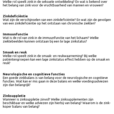
ziektebeelden en/of medicatie leiden tot verhoogde zinkverliezen? En
hoeveel extra zink is dan nodig om dit te compenseren?
Seksuele ontwikkeling en vruchtbaarheid
Welke rol speelt zink in de seksuele ontwikkeling? En wat is bekend over
het belang van zink voor de vruchtbaarheid van mannen en vrouwen?
Zinkdeficiëntie
Wat zijn de verschijnselen van een zinkdeficiëntie? En wat zijn de gevolg
van een zinkdeficiëntie op het ontstaan van chronische ziekten?
Immuunfunctie
Wat is de rol van zink in de immuunfunctie van het lichaam? Welke
ziektebeelden kunnen ontstaan bij een te lage zinkstatus?
Smaak en reuk
Welke rol speelt zink in de smaak- en reukwaarneming? Bij welke
patiëntengroepen kan een lage zinkstatus effect hebben op de smaak e
reuk?
Neurologische en cognitieve functies
Een goede zinkbalans is van belang voor de neurologische en cognitieve
functies. Wat kan er mis gaan in deze balans en welke voedingsadviezen
zijn dan belangrijk?