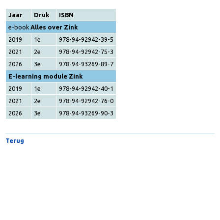
Accreditatie voor 8 E-learning modules opnieuw verlen
31 juli 2026
De accreditatie van 8 E-learning modules van VoedingOnline is opnieuw
verlengd door de StADAP. Voor iedere afgeronde module ontvangen
diëtisten 8...
Jaar
Druk
ISBN
e-book
Alles over Zink
2019
1e
978-94-92942-39-5
2021
2e
978-94-92942-75-3
2026
3e
978-94-93269-89-7
E-learning module Zink
2019
1e
978-94-92942-40-1
2021
2e
978-94-92942-76-0
2026
3e
978-94-93269-90-3
Terug