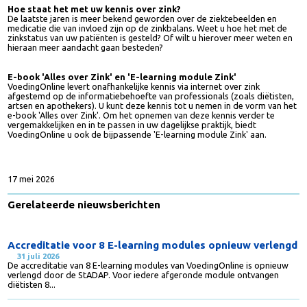
Zinksuppletie
Wanneer is zinksuppletie zinvol? Welke zinksupplementen zijn
beschikbaar en welke adviezen zijn hierbij van belang? Waarom is de zin
koper balans van belang?
Hoe staat het met uw kennis over zink?
De laatste jaren is meer bekend geworden over de ziektebeelden en
medicatie die van invloed zijn op de zinkbalans. Weet u hoe het met de
zinkstatus van uw patiënten is gesteld? Of wilt u hierover meer weten e
hieraan meer aandacht gaan besteden?
E-book 'Alles over Zink' en 'E-learning module Zink'
VoedingOnline levert onafhankelijke kennis via internet over zink
afgestemd op de informatiebehoefte van professionals (zoals diëtisten
artsen en apothekers). U kunt deze kennis tot u nemen in de vorm van h
e-book 'Alles over Zink'. Om het opnemen van deze kennis verder te
vergemakkelijken en in te passen in uw dagelijkse praktijk, biedt
VoedingOnline u ook de bijpassende 'E-learning module Zink' aan.
17 mei 2026
Gerelateerde nieuwsberichten