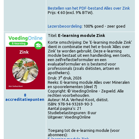
Alles over Zink
Bestellen van het PDF-bestand Alles over Zink
Prijs: € 60 (excl. 9% BTW).
Lezersbeoordeling
: 100% goed - zeer goed
Titel:
E-learning module Zink
Korte omschrijving: De 'E-learning module Zink'
dient in combinatie met het e-book 'Alles over
Zink' te worden gebruikt. Deze e-learning
module bestaat uit een handleiding, een toets,
een zelfreflectieformulier en een
evaluatieformulier en is bestemd voor
professionals (zoals diëtisten, artsen en
apothekers).
e
Druk: 3
druk, 2026
Reeks: E-learning module Alles over Mineralen
en spoorelementen (deel 7)
Copyright: © VoedingOnline - Zegveld. Alle
8
rechten voorbehouden.
accreditatiepunten
Auteur: M.A. Verheul-Koot, diëtist.
ISBN: 978-94-93269-90-3
Aantal pagina's: 21
Studiebelastingsuren: 8 uur
Uitgever: VoedingOnline