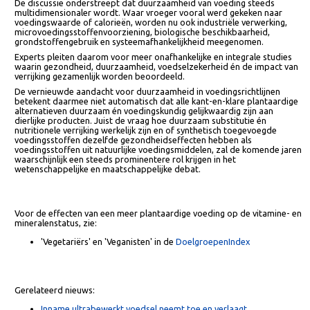
Onderzoekers wijzen erop dat nog onvoldoende bekend is over
werkelijk consumentengedrag op lange termijn. Vooral gegevens over
totale voedingspatronen, compensatiegedrag en voedingskundige
effecten ontbreken nog grotendeels.
Meer behoefte aan integrale evaluaties
De discussie onderstreept dat duurzaamheid van voeding steeds
multidimensionaler wordt. Waar vroeger vooral werd gekeken naar
voedingswaarde of calorieën, worden nu ook industriële verwerking,
microvoedingsstoffenvoorziening, biologische beschikbaarheid,
grondstoffengebruik en systeemafhankelijkheid meegenomen.
Experts pleiten daarom voor meer onafhankelijke en integrale studies
waarin gezondheid, duurzaamheid, voedselzekerheid én de impact va
verrijking gezamenlijk worden beoordeeld.
De vernieuwde aandacht voor duurzaamheid in voedingsrichtlijnen
betekent daarmee niet automatisch dat alle kant-en-klare plantaardig
alternatieven duurzaam én voedingskundig gelijkwaardig zijn aan
dierlijke producten. Juist de vraag hoe duurzaam substitutie én
nutritionele verrijking werkelijk zijn en of synthetisch toegevoegde
voedingsstoffen dezelfde gezondheidseffecten hebben als
voedingsstoffen uit natuurlijke voedingsmiddelen, zal de komende jar
waarschijnlijk een steeds prominentere rol krijgen in het
wetenschappelijke en maatschappelijke debat.
Voor de effecten van een meer plantaardige voeding op de vitamine- 