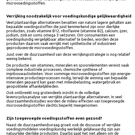
aanvullende factoren een rol, waaronder intensieve verwerking, isolati
van eiwitfracties, gebruik van additieven, internationale
grondstoffenketens, verpakkingen én de noodzaak tot verrijking met
microvoedingsstoffen.
Verrijking noodzakelijk voor voedingskundige gelijkwaardighe
Veel plantaardige alternatieven bevatten van nature lagere gehalten a
bepaalde voedingsstoffen die juist kenmerkend zijn voor dierlijke
producten, zoals vitamine B12, riboflavine (vitamine B2), calcium, ijzer,
jodium, zink en soms omega 3-vetzuren. Om consumenten een
voedingskundig vergelijkbaar alternatief te bieden, worden deze
producten daarom vaak verrijkt met synthetische of industrieel
geproduceerde microvoedingsstoffen.
Juist over de duurzaamheid van deze verrijkingsstrategie is nog relati
weinig bekend.
De productie van vitamines, mineralen en spoorelementen vereist vaa
complexe industriële processen, chemische synthese of
mijnbouwactiviteiten. Voor sommige microvoedingsstoffen zijn energi
intensieve productieprocessen nodig, terwijl de winning van bepaalde
mineralen gepaard kan gaan met milieubelasting, watergebruik en
geopolitieke afhankelijkheden.
Ook ontbreekt nog grotendeels inzicht in de volledige
levenscyclusanalyse van verrijkte plantaardige alternatieven. In veel
duurzaamheidsstudies worden de milieu-effecten van toegevoegde
microvoedingsstoffen slechts beperkt meegenomen.