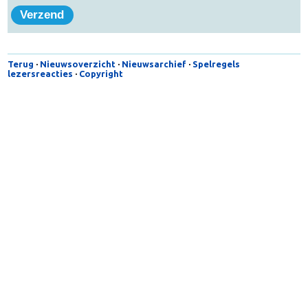
Onderwerp
Reactie
Terug
·
Nieuwsoverzicht
·
Nieuwsarchief
·
Spelregels
lezersreacties
·
Copyright