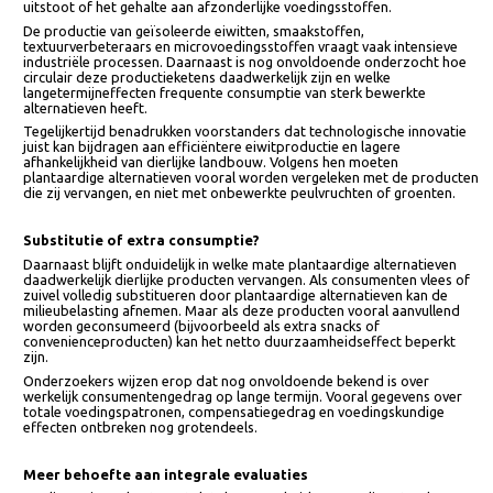
Ultrabewerking blijft punt van zorg
Ook de mate van industriële verwerking blijft onderwerp van debat.
Veel kant-en-klare plantaardige alternatieven vallen binnen de categor
ultrabewerkte voeding. Critici waarschuwen dat duurzaamheid en
gezondheid niet uitsluitend mogen worden beoordeeld op CO₂-
uitstoot of het gehalte aan afzonderlijke voedingsstoffen.
De productie van geïsoleerde eiwitten, smaakstoffen,
textuurverbeteraars en microvoedingsstoffen vraagt vaak intensieve
industriële processen. Daarnaast is nog onvoldoende onderzocht hoe
circulair deze productieketens daadwerkelijk zijn en welke
langetermijneffecten frequente consumptie van sterk bewerkte
alternatieven heeft.
Tegelijkertijd benadrukken voorstanders dat technologische innovatie
juist kan bijdragen aan efficiëntere eiwitproductie en lagere
afhankelijkheid van dierlijke landbouw. Volgens hen moeten
plantaardige alternatieven vooral worden vergeleken met de product
die zij vervangen, en niet met onbewerkte peulvruchten of groenten.
Substitutie of extra consumptie?
Daarnaast blijft onduidelijk in welke mate plantaardige alternatieven
daadwerkelijk dierlijke producten vervangen. Als consumenten vlees o
zuivel volledig substitueren door plantaardige alternatieven kan de
milieubelasting afnemen. Maar als deze producten vooral aanvullend
worden geconsumeerd (bijvoorbeeld als extra snacks of
convenienceproducten) kan het netto duurzaamheidseffect beperkt
zijn.