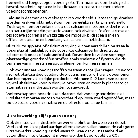
Zijn toegevoegde voedingsstoffen even gezond?
Naast de duurzaamheidsvraag groeit ook de discussie of verrijkte
voedingsmiddelen voedingskundig werkelijk gelijkwaardig zijn aan
natuurlijke dierlijke producten. Daarbij gaat het niet alleen om de
hoeveelheid toegevoegde voedingsstoffen, maar ook om biologische
beschikbaarheid, opname in het lichaam en interacties met andere
voedingscomponenten.
Calcium is daarvan een veelbesproken voorbeeld. Plantaardige drank
worden vaak verrijkt met calcium om vergelijkbaar te zijn met melk.
Toch wijzen onderzoekers erop dat calcium in melk onderdeel is van
een natuurlijke voedingsmatrix waarin ook eiwitten, fosfor, lactose en
bioactieve stoffen aanwezig zijn die mogelijk bijdragen aan een
efficiënte opname en benutting van calcium in het lichaam.
Bij calciumsuppletie of calciumverrijking kunnen verschillen bestaan in
absorptie afhankelijk van de gebruikte calciumverbinding, zoals
calciumcarbonaat of calciumfosfaat. Bovendien bevatten sommige
plantaardige grondstoffen stoffen zoals oxalaten of fytaten die de
opname van mineralen en spoorelementen kunnen remmen.
Ook voor andere voedingsstoffen bestaan dergelijke vragen. Zo word
ijzer uit plantaardige voeding doorgaans minder efficiënt opgenomen
dan heemijzer uit dierlijke producten. Vitamine B12 komt van nature
vrijwel uitsluitend voor in dierlijke producten en moet in plantaardige
alternatieven synthetisch worden toegevoegd.
Wetenschappers benadrukken daarom dat voedingsmiddelen niet
uitsluitend moeten worden beoordeeld op losse voedingsstoffen, ma
op de totale voedingsmatrix en de effecten op lange termijn.