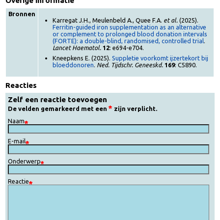
IJzersuppletie van 2x per dag naar 2x per week
Overige informatie
Bronnen
Karregat J.H., Meulenbeld A., Quee F.A.
et al.
(2025).
Ferritin-guided iron supplementation as an alternative
or complement to prolonged blood donation intervals
(FORTE): a double-blind, randomised, controlled trial
.
Lancet Haematol.
12
: e694-e704.
Kneepkens E. (2025).
Suppletie voorkomt ijzertekort bij
bloeddonoren
.
Ned. Tijdschr. Geneeskd.
169
: C5890.
Reacties
Zelf een reactie toevoegen
De velden gemarkeerd met een
zijn verplicht.
Naam
E-mail
Onderwerp