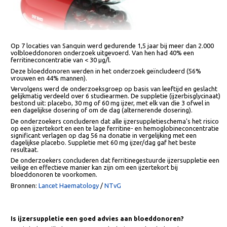
Op 7 locaties van Sanquin werd gedurende 1,5 jaar bij meer dan 2.000
volbloeddonoren onderzoek uitgevoerd. Van hen had 40% een
ferritineconcentratie van < 30 µg/l.
Deze bloeddonoren werden in het onderzoek geïncludeerd (56%
vrouwen en 44% mannen).
Vervolgens werd de onderzoeksgroep op basis van leeftijd en geslach
gelijkmatig verdeeld over 6 studiearmen. De suppletie (ijzerbisglycinaa
bestond uit: placebo, 30 mg of 60 mg ijzer, met elk van die 3 ofwel in
een dagelijkse dosering of om de dag (alternerende dosering).
De onderzoekers concluderen dat alle ijzersuppletieschema's het risi
op een ijzertekort en een te lage ferritine- en hemoglobineconcentrat
significant verlagen op dag 56 na donatie in vergelijking met een
dagelijkse placebo. Suppletie met 60 mg ijzer/dag gaf het beste
resultaat.
De onderzoekers concluderen dat ferritinegestuurde ijzersuppletie e
veilige en effectieve manier kan zijn om een ijzertekort bij
bloeddonoren te voorkomen.
Bronnen:
Lancet Haematology
/
NTvG