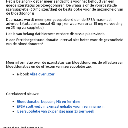
Is ijzersuppletie een goed advies aan bloeddonoren?
Het is belangrijk dat er meer aandacht is voor het behoud van een
goede ijzerstatus bij bloeddonoren. De vraag is of de voorgestelde
ijzersuppletie (60 mg ijzer/dag) de beste optie voor de gezondheid va
de bloeddonor is.
Daarnaast wordt meer ijzer gesuppleerd dan de EFSA maximaal
adviseert (totaal maximaal 40 mg ijzer waarvan circa 15 mg via voedin
en 25 mg via suppletie).
Het is van belang dat hierover verdere discussie plaatsvindt.
Is een ferritinegestuurd donatie-interval niet beter voor de gezondhe
van de bloeddonoren?
Meer informatie over de ijzerstatus van bloeddonoren, de effecten v
bloeddonaties en de effecten van ijzersuppletie zie:
e-book
Alles over IJzer
Gerelateerd nieuws:
Bloeddonatie: bepaling Hb en ferritine
EFSA stelt veilig maximaal gehalte voor ijzerinname in