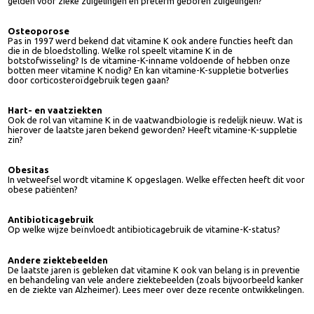
Vitamine-K-suppletie voor zuigelingen
Onlangs zijn nieuwe vitamine-K-suppletie-adviezen voor gezonde
zuigelingen verschenen. Lees meer over de achtergronden van deze
adviezen en bekijk welke supplementen beschikbaar zijn. Welke advieze
gelden voor zieke zuigelingen en preterm geboren zuigelingen?
Osteoporose
Pas in 1997 werd bekend dat vitamine K ook andere functies heeft dan
die in de bloedstolling. Welke rol speelt vitamine K in de
botstofwisseling? Is de vitamine-K-inname voldoende of hebben onze
botten meer vitamine K nodig? En kan vitamine-K-suppletie botverlies
door corticosteroïdgebruik tegen gaan?
Hart- en vaatziekten
Ook de rol van vitamine K in de vaatwandbiologie is redelijk nieuw. Wat 
hierover de laatste jaren bekend geworden? Heeft vitamine-K-suppletie
zin?
Obesitas
In vetweefsel wordt vitamine K opgeslagen. Welke effecten heeft dit vo
obese patiënten?
Antibioticagebruik
Op welke wijze beïnvloedt antibioticagebruik de vitamine-K-status?