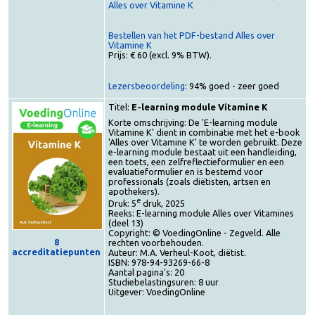
Toegang tot het e-book (voor abonnees):
Alles over Vitamine K
Bestellen van het PDF-bestand Alles over
Vitamine K
Prijs: € 60 (excl. 9% BTW).
Lezersbeoordeling
: 94% goed - zeer goed
Titel:
E-learning module Vitamine K
Korte omschrijving: De 'E-learning module
Vitamine K' dient in combinatie met het e-boo
'Alles over Vitamine K' te worden gebruikt. Dez
e-learning module bestaat uit een handleiding,
een toets, een zelfreflectieformulier en een
evaluatieformulier en is bestemd voor
professionals (zoals diëtisten, artsen en
apothekers).
e
Druk: 5
druk, 2025
Reeks: E-learning module Alles over Vitamines
(deel 13)
Copyright: © VoedingOnline - Zegveld. Alle
8
rechten voorbehouden.
accreditatiepunten
Auteur: M.A. Verheul-Koot, diëtist.
ISBN: 978-94-93269-66-8
Aantal pagina's: 20
Studiebelastingsuren: 8 uur