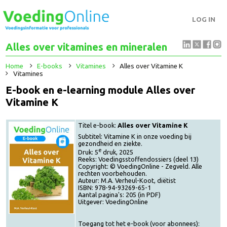
LOG IN
Alles over vitamines en mineralen
Home
E-books
Vitamines
Alles over Vitamine K
Vitamines
E-book en e-learning module Alles over
Vitamine K
Titel e-book:
Alles over Vitamine K
Subtitel: Vitamine K in onze voeding bij
gezondheid en ziekte.
e
Druk: 5
druk, 2025
Reeks: Voedingsstoffendossiers (deel 13)
Copyright: © VoedingOnline - Zegveld. Alle
rechten voorbehouden.
Auteur: M.A. Verheul-Koot, diëtist
ISBN: 978-94-93269-65-1
Aantal pagina's: 205 (in PDF)
Uitgever: VoedingOnline