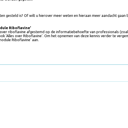
het beste worden gegeven?
?
tiënten gesteld is? Of wilt u hierover meer weten en hieraan meer aandac
g module Riboflavine'
ernet over riboflavine afgestemd op de informatiebehoefte van professional
-book 'Alles over Riboflavine'. Om het opnemen van deze kennis verder te v
ng module Riboflavine' aan.