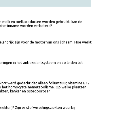
neer geen melk en melkproducten worden gebruikt, kan de
e riboflavine-inname worden verbeterd?
 en zo belangrijk zijn voor de motor van ons lichaam. Hoe werkt
ot verstoringen in het antioxidantsysteem en zo leiden tot
t voor kort werd gedacht dat alleen foliumzuur, vitamine B12
d heeft op het homocysteïnemetabolisme. Op welke plaatsen
 en vaatziekten, kanker en osteoporose?
of nierziekten)? Zijn er stofwisselingsziekten waarbij