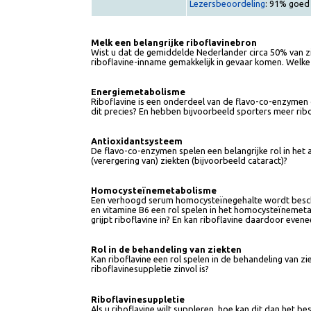
Prijs: € 60 (excl. 9% BTW).
Lezersbeoordeling
: 91% g
Melk een belangrijke riboflavinebron
Wist u dat de gemiddelde Nederlander circa 50% va
riboflavine-inname gemakkelijk in gevaar komen. W
Energiemetabolisme
Riboflavine is een onderdeel van de flavo-co-enzym
dit precies? En hebben bijvoorbeeld sporters meer 
Antioxidantsysteem
De flavo-co-enzymen spelen een belangrijke rol in h
(verergering van) ziekten (bijvoorbeeld cataract)?
Homocysteïnemetabolisme
Een verhoogd serum homocysteïnegehalte wordt besc
en vitamine B6 een rol spelen in het homocysteïn
grijpt riboflavine in? En kan riboflavine daardoor 
Rol in de behandeling van ziekten
Kan riboflavine een rol spelen in de behandeling van