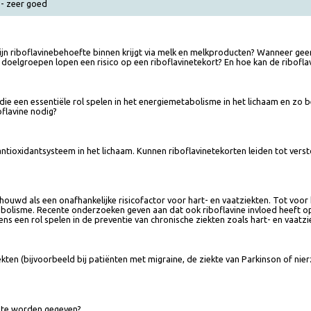
oed - zeer goed
n zijn riboflavinebehoefte binnen krijgt via melk en melkproducten? Wan
elke doelgroepen lopen een risico op een riboflavinetekort? En hoe kan d
en die een essentiële rol spelen in het energiemetabolisme in het lichaam
riboflavine nodig?
et antioxidantsysteem in het lichaam. Kunnen riboflavinetekorten leiden t
houwd als een onafhankelijke risicofactor voor hart- en vaatziekten. To
emetabolisme. Recente onderzoeken geven aan dat ook riboflavine invloe
eveneens een rol spelen in de preventie van chronische ziekten zoals hart-
 ziekten (bijvoorbeeld bij patiënten met migraine, de ziekte van Parkinson 