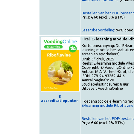
Toegang tot het e-book (
Alles over Riboflavine
(vit
Bestellen van het PDF-bes
Prijs: € 60 (excl. 9% BTW).
Lezersbeoordeling
: 94% g
Titel:
E-learning module
Korte omschrijving: De 'E-
learning module bestaat ui
artsen en apothekers).
e
Druk: 6
druk, 2025
Reeks: E-learning module A
Copyright: © VoedingOnlin
Auteur: M.A. Verheul-Koot, 
ISBN: 978-94-93269-44-6
Aantal pagina's: 20
Studiebelastingsuren: 8 uu
Uitgever: VoedingOnline
8
accreditatiepunten
Toegang tot de e-learnin
E-learning module Ribofla
Bestellen van het PDF-bes