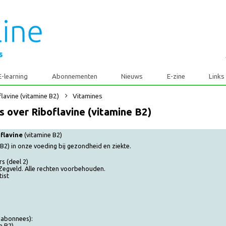
E-learning
Abonnementen
Nieuws
E-zine
iboflavine (vitamine B2)
Vitamines
les over Riboflavine (vitamine B2)
Riboflavine
(vitamine B2)
amine B2) in onze voeding bij gezondheid en ziekte.
siers (deel 2)
e - Zegveld. Alle rechten voorbehouden.
 diëtist
F)