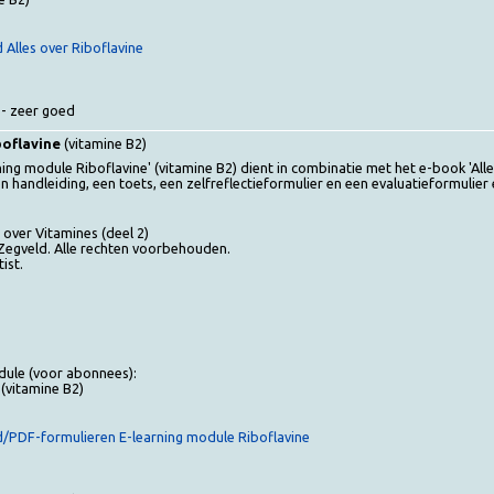
voor abonnees):
amine B2)
tand Alles over Riboflavine
oed - zeer goed
 Riboflavine
(vitamine B2)
learning module Riboflavine' (vitamine B2) dient in combinatie met het e-b
t een handleiding, een toets, een zelfreflectieformulier en een evaluatiefo
lles over Vitamines (deel 2)
e - Zegveld. Alle rechten voorbehouden.
diëtist.
r
g module (voor abonnees):
vine
(vitamine B2)
tand/PDF-formulieren E-learning module Riboflavine