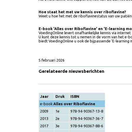
riboflavinesuppletie zinvol is?
Riboflavinesuppletie
Als u riboflavine wilt suppleren, hoe kan dit dan 
Hoe staat het met uw kennis over riboflavine
Weet u hoe het met de riboflavinestatus van uw pa
E-book 'Alles over Riboflavine' en 'E-learnin
VoedingOnline levert onafhankelijke kennis via int
U kunt deze kennis tot u nemen in de vorm van het e
biedt VoedingOnline u ook de bijpassende 'E-learni
5 februari 2026
Gerelateerde nieuwsberichten
Jaar
Druk
ISBN
e-book
Alles over Riboflavine