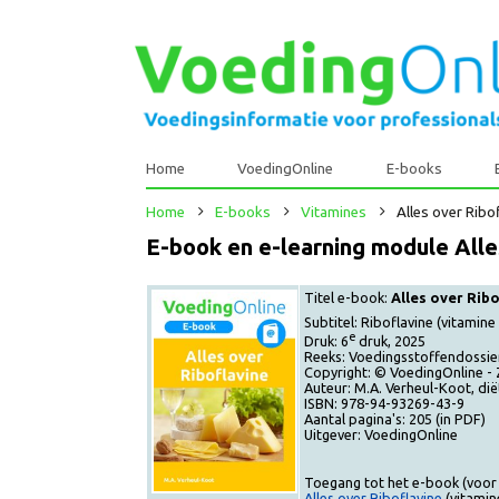
Home
VoedingOnline
E-books
Home
E-books
Vitamines
Alles over R
E-book en e-learning module Al
Titel e-book:
Alles over 
Subtitel: Riboflavine (vit
e
Druk: 6
druk, 2025
Reeks: Voedingsstoffendos
Copyright: © VoedingOnlin
Auteur: M.A. Verheul-Koot,
ISBN: 978-94-93269-43-9
Aantal pagina's: 205 (in PD
Uitgever: VoedingOnline