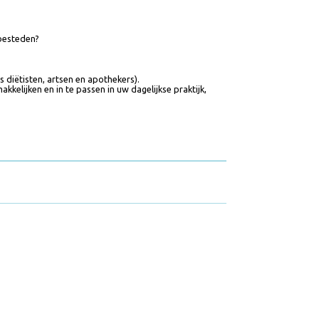
ht gaan besteden?
s (zoals diëtisten, artsen en apothekers).
ergemakkelijken en in te passen in uw dagelijkse praktijk,