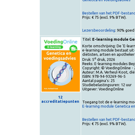
Toegang tot het e-book (
Genetica en voedingsadvi
Bestellen van het PDF-bes
Prijs: € 75 (excl. 9% BTW).
Lezersbeoordeling
: 90% g
Titel:
E-learning module
Korte omschrijving: De 'E
e-learning module bestaat 
diëtisten, artsen en apoth
e
Druk: 5
druk, 2026
Reeks: E-learning modules
Copyright: © VoedingOnlin
Auteur: M.A. Verheul-Koot, 
ISBN: 978-94-93269-96-5
Aantal pagina's: 25
Studiebelastingsuren: 12 u
Uitgever: VoedingOnline
12
accreditatiepunten
Toegang tot de e-learnin
E-learning module Genetic
Bestellen van het PDF-be