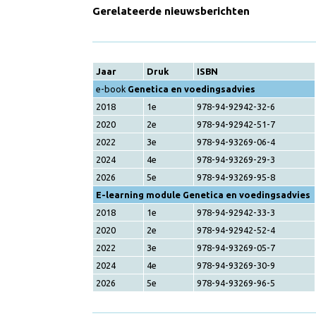
8 juli 2026
Gerelateerde nieuwsberichten
Jaar
Druk
ISBN
e-book
Genetica en voedingsadvies
2018
1e
978-94-92942-32-6
2020
2e
978-94-92942-51-7
2022
3e
978-94-93269-06-4
2024
4e
978-94-93269-29-3
2026
5e
978-94-93269-95-8
E-learning module Genetica en voedingsadv
2018
1e
978-94-92942-33-3
2020
2e
978-94-92942-52-4
2022
3e
978-94-93269-05-7