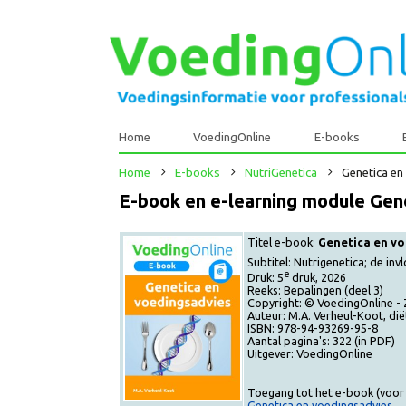
Home
VoedingOnline
E-books
Home
E-books
NutriGenetica
Genetic
E-book en e-learning module G
Titel e-book:
Genetica e
Subtitel: Nutrigenetica; 
e
Druk: 5
druk, 2026
Reeks: Bepalingen (deel 3)
Copyright: © VoedingOnlin
Auteur: M.A. Verheul-Koot,
ISBN: 978-94-93269-95-8
Aantal pagina's: 322 (in PD
Uitgever: VoedingOnline