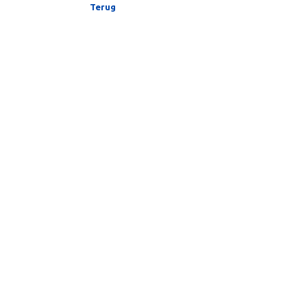
2024
4e
978-94-93269-30-9
2026
5e
978-94-93269-96-5
Terug