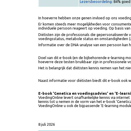
Prijs: € 75 (excl. 9% BTW).
Lezersbeoordeling
: 84% g
In hoeverre hebben onze genen invloed op ons voe
Er komen steeds meer mogelijkheden voor consumen
individuele persoon reageert op voeding. Op basi
Diëtisten zijn de professionals die gepersonalisee
voedingsstatus, metabole status en omstandigheden
Informatie over de DNA-analyse van een persoon kan
Doel van dit e-book (en de bijbehorende e-learning 
hoeverre deze testen bruikbaar zijn in professionel
Het is belangrijk dat diëtisten kennis nemen van h
Naast informatie voor diëtisten biedt dit e-book o
E-book 'Genetica en voedingsadvies' en 'E-l
VoedingOnline levert onafhankelijke kennis via int
kennis tot u nemen in de vorm van het e-book 'Gene
VoedingOnline u ook de bijpassende 'E-learning mo