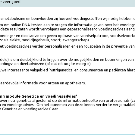
oed - zeer goed
dingsmetabolisme en beïnvloeden zij hoeveel voedingsstoffen wij nodig 
ten om online DNA-testen aan te vragen die informatie geven over het 
s van deze resultaten wordt vervolgens een gepersonaliseerd voedingsad
rde voedings- en dieetadviezen geven op basis van voedselpatroon, voedselv
 (zoals ziekte, medicijngebruik, sport, zwangerschap).
 het voedingsadvies verder personaliseren en een rol spelen in de preven
module) is om duidelijkheid te krijgen over de mogelijkheden en beperking
e voedings- en dieetadviezen (of dat dit nog te vroeg is).
et nieuwe interessante vakgebied 'nutrigenetica' en consumenten en patiën
ok waardevolle informatie voor artsen en apothekers.
earning module Genetica en voedingsadvies'
ernet over nutrigenetica afgestemd op de informatiebehoefte van profession
tica en voedingsadvies'. Om het opnemen van deze kennis verder te vergema
dule Genetica en voedingsadvies' aan.