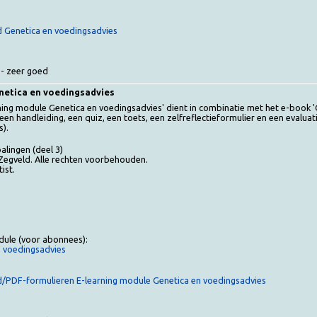
voor abonnees):
es
tand Genetica en voedingsadvies
oed - zeer goed
 Genetica en voedingsadvies
-learning module Genetica en voedingsadvies' dient in combinatie met het
uit een handleiding, een quiz, een toets, een zelfreflectieformulier en ee
ekers).
 Bepalingen (deel 3)
e - Zegveld. Alle rechten voorbehouden.
diëtist.
ur
g module (voor abonnees):
a en voedingsadvies
stand/PDF-formulieren E-learning module Genetica en voedingsadvies