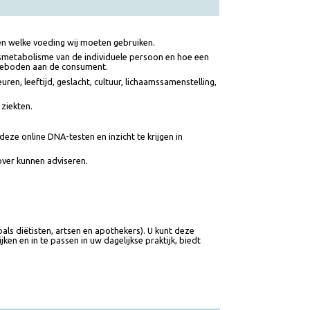
hebben en welke voeding wij moeten gebruiken.
voedingsmetabolisme van de individuele persoon en hoe een
vies aangeboden aan de consument.
oorkeuren, leeftijd, geslacht, cultuur, lichaamssamenstelling,
tie van ziekten.
en van deze online DNA-testen en inzicht te krijgen in
ten hierover kunnen adviseren.
als (zoals diëtisten, artsen en apothekers). U kunt deze
kkelijken en in te passen in uw dagelijkse praktijk, biedt