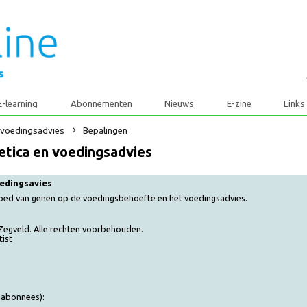
E-learning
Abonnementen
Nieuws
E-zine
a en voedingsadvies
Bepalingen
enetica en voedingsadvies
n voedingsavies
de invloed van genen op de voedingsbehoefte en het voedingsadvies.
e - Zegveld. Alle rechten voorbehouden.
 diëtist
F)