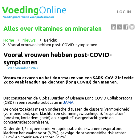
LOG IN
Alles over vitamines en mineralen
Home
Nieuws
Bericht
Vooral vrouwen hebben post-COVID-symptomen
Vooral vrouwen hebben post-COVID-
symptomen
28 november 2022
Vrouwen ervaren na het doormaken van een SARS-CoV-2 infect
2x zo vaak langdurige klachten (long COVID) dan mannen.
Dat constateren de Global Burden of Disease Long COVID Collaborator
(GBD) in een recente publicatie in
JAMA
.
De onderzoekers maken onderscheid tussen de clusters 'vermoeidheid'
(vermoeidheid, spierklachten en stemmingswisselingen), 'respiratoir'
(hoesten, kortademigheid) en 'cognitief' (vergeetachtigheid en
concentratiestoornissen).
Onder de 1,2 miljoen ondervraagde patiënten kwamen respiratoire