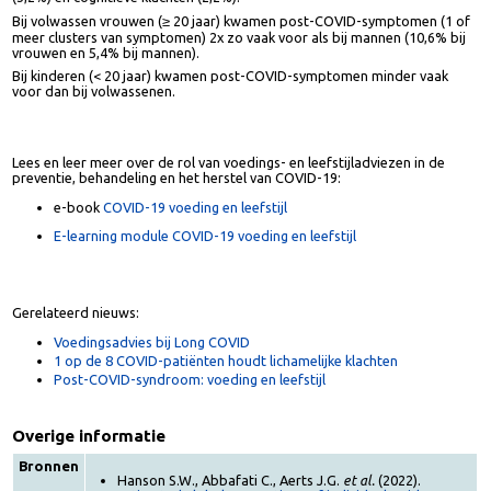
klachten het vaakst voor (3,7%), gevolgd door vermoeidheidsklachten
(3,2%) en cognitieve klachten (2,2%).
Bij volwassen vrouwen (≥ 20 jaar) kwamen post-COVID-symptomen (1 o
meer clusters van symptomen) 2x zo vaak voor als bij mannen (10,6% bij
vrouwen en 5,4% bij mannen).
Bij kinderen (< 20 jaar) kwamen post-COVID-symptomen minder vaak
voor dan bij volwassenen.
Lees en leer meer over de rol van voedings- en leefstijladviezen in de
preventie, behandeling en het herstel van COVID-19:
e-book
COVID-19 voeding en leefstijl
E-learning module COVID-19 voeding en leefstijl
Gerelateerd nieuws:
Voedingsadvies bij Long COVID
1 op de 8 COVID-patiënten houdt lichamelijke klachten
Post-COVID-syndroom: voeding en leefstijl
Overige informatie