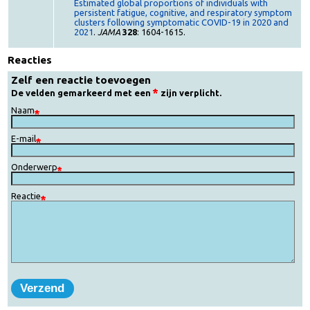
Bronnen
Hanson S.W., Abbafati C., Aerts J.G.
et al.
(2022).
Estimated global proportions of individuals with
persistent fatigue, cognitive, and respiratory symptom
clusters following symptomatic COVID-19 in 2020 and
2021
.
JAMA
328
: 1604-1615.
Reacties
Zelf een reactie toevoegen
De velden gemarkeerd met een
zijn verplicht.
Naam
E-mail
Onderwerp
Reactie