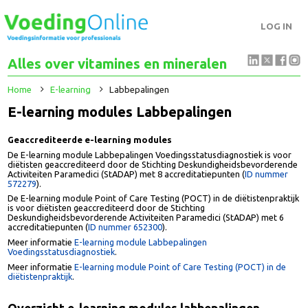
LOG IN
Alles over vitamines en mineralen
Home
E-learning
Labbepalingen
E-learning modules Labbepalingen
Geaccrediteerde e-learning modules
De E-learning module Labbepalingen Voedingsstatusdiagnostiek is voor
diëtisten geaccrediteerd door de Stichting Deskundigheidsbevorderen
Activiteiten Paramedici (StADAP) met 8 accreditatiepunten (
ID nummer
572279
).
De E-learning module Point of Care Testing (POCT) in de diëtistenprakti
is voor diëtisten geaccrediteerd door de Stichting
Deskundigheidsbevorderende Activiteiten Paramedici (StADAP) met 6
accreditatiepunten (
ID nummer 652300
).
Meer informatie
E-learning module Labbepalingen
Voedingsstatusdiagnostiek
.
Meer informatie
E-learning module Point of Care Testing (POCT) in de
diëtistenpraktijk
.