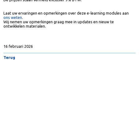
Naast een volledig jaarabonnement bestaat ook de mogelijkheid de
afzonderlijke e-learning modules (in PDF-/Word-bestand) en e-books (i
PDF-bestand) te bestellen. De e-learning modules kosten per stuk totaa
€ 120 (e-learning module € 60 en bijbehorende e-book € 60).
De prijzen staan vermeld exclusief 9% BTW.
Laat uw ervaringen en opmerkingen over deze e-learning modules aan
ons weten
.
Wij nemen uw opmerkingen graag mee in updates en nieuw te
ontwikkelen materialen.
16 februari 2026
Terug