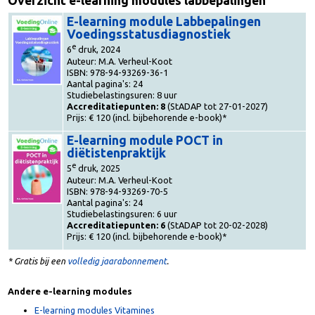
Overzicht e-learning modules labbepalingen
E-learning module Labbepalingen
Voedingsstatusdiagnostiek
e
6
druk, 2024
Auteur: M.A. Verheul-Koot
ISBN: 978-94-93269-36-1
Aantal pagina's: 24
Studiebelastingsuren: 8 uur
Accreditatiepunten: 8
(StADAP tot 27-01-2027)
Prijs: € 120 (incl. bijbehorende e-book)*
E-learning module POCT in
diëtistenpraktijk
e
5
druk, 2025
Auteur: M.A. Verheul-Koot
ISBN: 978-94-93269-70-5
Aantal pagina's: 24
Studiebelastingsuren: 6 uur
Accreditatiepunten: 6
(StADAP tot 20-02-2028)
Prijs: € 120 (incl. bijbehorende e-book)*
* Gratis bij een
volledig jaarabonnement
.