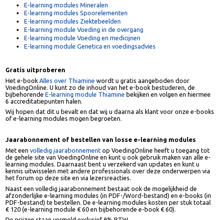
Andere e-learning modules
E-learning modules Vitamines
E-learning modules Mineralen
E-learning modules Spoorelementen
E-learning modules Ziektebeelden
E-learning module Voeding in de overgang
E-learning module Voeding en medicijnen
E-learning module Genetica en voedingsadvies
Gratis uitproberen
Het e-book
Alles over Thiamine
wordt u gratis aangeboden door
VoedingOnline. U kunt zo de inhoud van het e-book bestuderen, de
bijbehorende
E-learning module Thiamine
bekijken en volgen en hierme
6 accreditatiepunten halen.
Wij hopen dat dit u bevalt en dat wij u daarna als klant voor onze e-boo
of e-learning modules mogen begroeten.
Jaarabonnement of bestellen van losse e-learning modules
Met een
volledig jaarabonnement
op VoedingOnline heeft u toegang to
de gehele site van VoedingOnline en kunt u ook gebruik maken van alle e
learning modules. Daarnaast bent u verzekerd van updates en kunt u
kennis uitwisselen met andere professionals over deze onderwerpen vi
het forum op deze site en via lezersreacties.