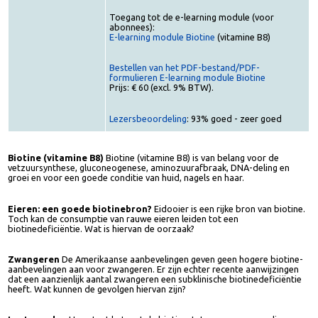
Studiebelastingsuren: 6 uur
Uitgever: VoedingOnline
Toegang tot de e-learning module (voor
abonnees):
E-learning module Biotine
(vitamine B8)
Bestellen van het PDF-bestand/PDF-
formulieren E-learning module Biotine
Prijs: € 60 (excl. 9% BTW).
Lezersbeoordeling
: 93% goed - zeer goed
Biotine (vitamine B8)
Biotine (vitamine B8) is van belang voor de
vetzuursynthese, gluconeogenese, aminozuurafbraak, DNA-deling en
groei en voor een goede conditie van huid, nagels en haar.
Eieren: een goede biotinebron?
Eidooier is een rijke bron van biotine
Toch kan de consumptie van rauwe eieren leiden tot een
biotinedeficiëntie. Wat is hiervan de oorzaak?
Zwangeren
De Amerikaanse aanbevelingen geven geen hogere biotine
aanbevelingen aan voor zwangeren. Er zijn echter recente aanwijzingen