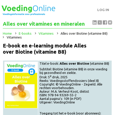
LOG IN
Alles over vitamines en mineralen
Home
E-books
Vitamines
Alles over Biotine (vitamine B8)
Vitamines
E-book en e-learning module Alles
over Biotine (vitamine B8)
Titel e-book:
Alles over Biotine
(vitamine B8)
Subtitel: Biotine (vitamine B8) in onze voeding
bij gezondheid en ziekte.
e
Druk: 5
druk, 2025
Reeks: Voedingsstoffendossiers (deel 8)
Copyright: © VoedingOnline - Zegveld. Alle
rechten voorbehouden.
Auteur: M.A. Verheul-Koot, diëtist
ISBN: 978-94-93269-55-2
Aantal pagina's: 109 (in PDF)
Uitgever: VoedingOnline