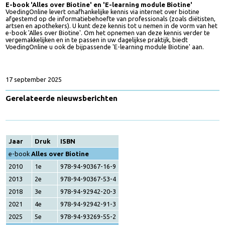
Hoe staat het met uw kennis over biotine (vitamine B8)?
De laats
jaren is meer bekend geworden over de functies van biotine. Weet u ho
het met de biotinestatus van uw patiënten gesteld is? Of wilt u hierover
meer weten en hieraan meer aandacht gaan besteden?
E-book 'Alles over Biotine' en 'E-learning module Biotine'
VoedingOnline levert onafhankelijke kennis via internet over biotine
afgestemd op de informatiebehoefte van professionals (zoals diëtisten
artsen en apothekers). U kunt deze kennis tot u nemen in de vorm van h
e-book 'Alles over Biotine'. Om het opnemen van deze kennis verder te
vergemakkelijken en in te passen in uw dagelijkse praktijk, biedt
VoedingOnline u ook de bijpassende 'E-learning module Biotine' aan.
17 september 2025
Gerelateerde nieuwsberichten
Jaar
Druk
ISBN
e-book
Alles over Biotine
2010
1e
978-94-90367-16-9