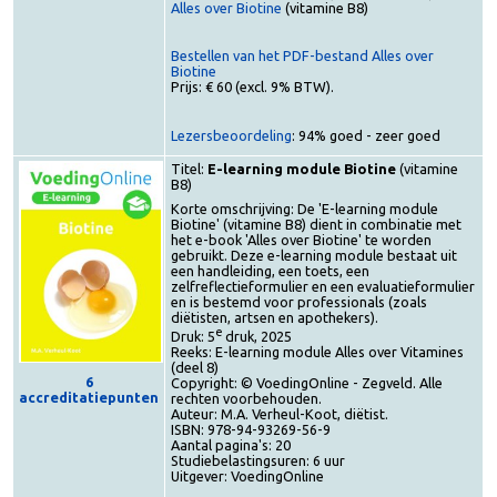
Toegang tot het e-book (voor abonnees):
Alles over Biotine
(vitamine B8)
Bestellen van het PDF-bestand Alles over
Biotine
Prijs: € 60 (excl. 9% BTW).
Lezersbeoordeling
: 94% goed - zeer goed
Titel:
E-learning module Biotine
(vitamine
B8)
Korte omschrijving: De 'E-learning module
Biotine' (vitamine B8) dient in combinatie met
het e-book 'Alles over Biotine' te worden
gebruikt. Deze e-learning module bestaat uit
een handleiding, een toets, een
zelfreflectieformulier en een evaluatieformulie
en is bestemd voor professionals (zoals
diëtisten, artsen en apothekers).
e
Druk: 5
druk, 2025
Reeks: E-learning module Alles over Vitamines
(deel 8)
6
Copyright: © VoedingOnline - Zegveld. Alle
accreditatiepunten
rechten voorbehouden.
Auteur: M.A. Verheul-Koot, diëtist.
ISBN: 978-94-93269-56-9
Aantal pagina's: 20