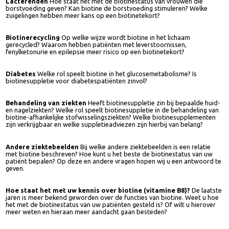
dat een aanzienlijk aantal zwangeren een subklinische biotinedeficiëntie
heeft. Wat kunnen de gevolgen hiervan zijn?
Lacterenden
Hoe staat het met de biotinestatus van vrouwen die
borstvoeding geven? Kan biotine de borstvoeding stimuleren? Welke
zuigelingen hebben meer kans op een biotinetekort?
Biotinerecycling
Op welke wijze wordt biotine in het lichaam
gerecycled? Waarom hebben patiënten met leverstoornissen,
fenylketonurie en epilepsie meer risico op een biotinetekort?
Diabetes
Welke rol speelt biotine in het glucosemetabolisme? Is
biotinesuppletie voor diabetespatiënten zinvol?
Behandeling van ziekten
Heeft biotinesuppletie zin bij bepaalde huid
en nagelziekten? Welke rol speelt biotinesuppletie in de behandeling va
biotine-afhankelijke stofwisselingsziekten? Welke biotinesupplementen
zijn verkrijgbaar en welke suppletieadviezen zijn hierbij van belang?
Andere ziektebeelden
Bij welke andere ziektebeelden is een relatie
met biotine beschreven? Hoe kunt u het beste de biotinestatus van uw
patiënt bepalen? Op deze en andere vragen hopen wij u een antwoord 
geven.