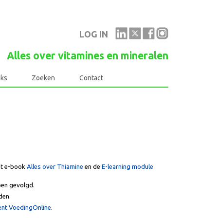
LOG IN
Alles over vitamines en mineralen
nks
Zoeken
Contact
het e-book
Alles over Thiamine
en de
E-learning module
ben gevolgd.
den.
ent VoedingOnline
.