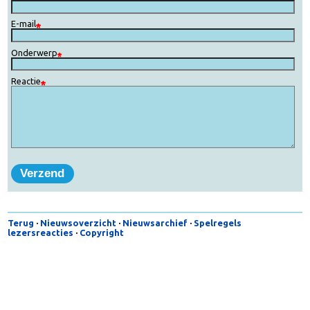
Zelf een reactie toevoegen
De velden gemarkeerd met een
zijn verplicht.
Naam
E-mail
Onderwerp
Reactie
Terug
·
Nieuwsoverzicht
·
Nieuwsarchief
·
Spelregels
lezersreacties
·
Copyright