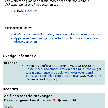
Lees meer over de
Akkermansia muciniphila
en het darmmicrobioom bi
personen met obesitas en de voedingsadviezen die kunnen leiden tot
een verbetering van het darmmicrobioom en de hoeveelheid
Akkermansia muciniphila
bacteriën, zie:
e-book
Obesitas
Gerelateerd nieuws:
A-Mansia ontwikkelt voedingssupplement met darmbacteriën
Appelvezel heeft een gunstig effect op darmmicrobioom van
obese personen
Overige informatie
Bronnen
Mount S., Canfora E.E., Jocken J.W.
et al.
(2026).
Pasteurized Akkermansia muciniphila MucT for weight
loss maintenance in people with overweight and
obesity: a controlled randomized trial
.
Nat. Med.
: 1-22
[Online ahead of print].
Reacties