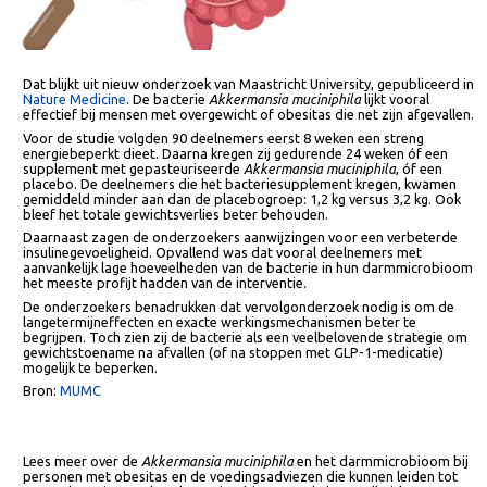
Dat blijkt uit nieuw onderzoek van Maastricht University, gepubliceerd 
Nature Medicine
. De bacterie
Akkermansia muciniphila
lijkt vooral
effectief bij mensen met overgewicht of obesitas die net zijn afgevalle
Voor de studie volgden 90 deelnemers eerst 8 weken een streng
energiebeperkt dieet. Daarna kregen zij gedurende 24 weken óf een
supplement met gepasteuriseerde
Akkermansia muciniphila
, óf een
placebo. De deelnemers die het bacteriesupplement kregen, kwamen
gemiddeld minder aan dan de placebogroep: 1,2 kg versus 3,2 kg. Ook
bleef het totale gewichtsverlies beter behouden.
Daarnaast zagen de onderzoekers aanwijzingen voor een verbeterde
insulinegevoeligheid. Opvallend was dat vooral deelnemers met
aanvankelijk lage hoeveelheden van de bacterie in hun darmmicrobio
het meeste profijt hadden van de interventie.
De onderzoekers benadrukken dat vervolgonderzoek nodig is om de
langetermijneffecten en exacte werkingsmechanismen beter te
begrijpen. Toch zien zij de bacterie als een veelbelovende strategie o
gewichtstoename na afvallen (of na stoppen met GLP-1-medicatie)
mogelijk te beperken.
Bron:
MUMC