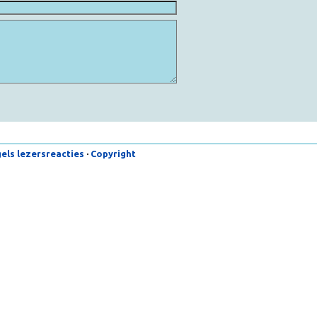
lregels lezersreacties
·
Copyright