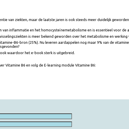
preventie van ziekten, maar de laatste jaren is ook steeds meer duidelijk
eguleren van inflammatie en het homocysteïnemetabolisme en is essentieel 
stofwisselingsziekten is meer bekend geworden over het metabolisme en w
ste vitamine-B6-bron (25%). Nu leveren aardappelen nog maar 9% van de 
plaatsgevonden?
 e-book waardoor het e-book sterk is uitgebreid.
les over Vitamine B6 en volg de E-learning module Vitamine B6:
ht.