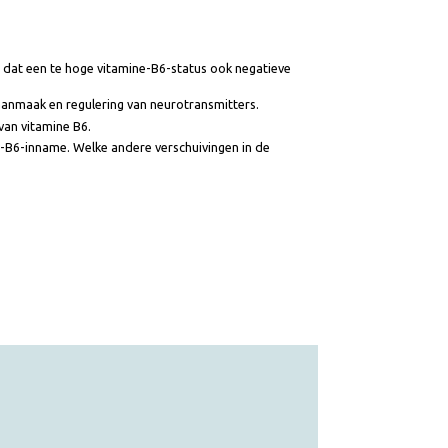
 geworden dat een te hoge vitamine-B6-status ook negatieve
voor de aanmaak en regulering van neurotransmitters.
erking van vitamine B6.
vitamine-B6-inname. Welke andere verschuivingen in de