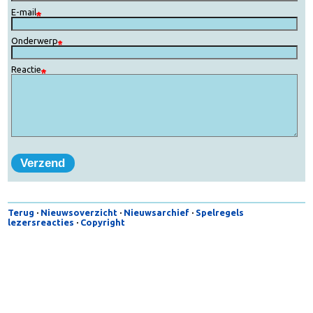
Naam
E-mail
Onderwerp
Reactie
Terug
·
Nieuwsoverzicht
·
Nieuwsarchief
·
Spelregels
lezersreacties
·
Copyright