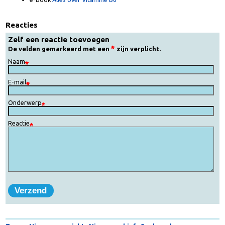
vitamine-B6-afhankelijke ziektebeelden, behandelingen en praktische
aandachtspunten, in:
e-book
Alles over Vitamine B6
Reacties
Zelf een reactie toevoegen
De velden gemarkeerd met een
zijn verplicht.
Naam
E-mail
Onderwerp
Reactie