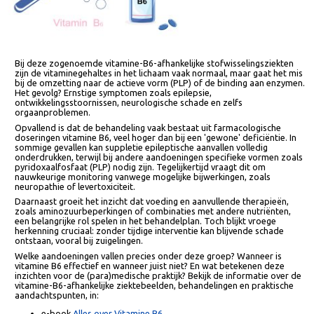
Bij deze zogenoemde vitamine-B6-afhankelijke stofwisselingsziekten
zijn de vitaminegehaltes in het lichaam vaak normaal, maar gaat het m
bij de omzetting naar de actieve vorm (PLP) of de binding aan enzyme
Het gevolg? Ernstige symptomen zoals epilepsie,
ontwikkelingsstoornissen, neurologische schade en zelfs
orgaanproblemen.
Opvallend is dat de behandeling vaak bestaat uit farmacologische
doseringen vitamine B6, veel hoger dan bij een 'gewone' deficiëntie. In
sommige gevallen kan suppletie epileptische aanvallen volledig
onderdrukken, terwijl bij andere aandoeningen specifieke vormen zoa
pyridoxaalfosfaat (PLP) nodig zijn. Tegelijkertijd vraagt dit om
nauwkeurige monitoring vanwege mogelijke bijwerkingen, zoals
neuropathie of levertoxiciteit.
Daarnaast groeit het inzicht dat voeding en aanvullende therapieën,
zoals aminozuurbeperkingen of combinaties met andere nutriënten,
een belangrijke rol spelen in het behandelplan. Toch blijkt vroege
herkenning cruciaal: zonder tijdige interventie kan blijvende schade
ontstaan, vooral bij zuigelingen.
Welke aandoeningen vallen precies onder deze groep? Wanneer is
vitamine B6 effectief en wanneer juist niet? En wat betekenen deze
inzichten voor de (para)medische praktijk? Bekijk de informatie over d