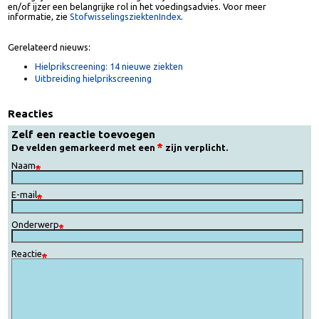
Bij 10 van de 14 nieuwe ziekten speelt aanpassing van het dieet een
belangrijke rol in de behandeling en bij 3 ziekten spelen ook vitamines
en/of ijzer een belangrijke rol in het voedingsadvies. Voor meer
informatie, zie
StofwisselingsziektenIndex
.
Gerelateerd nieuws:
Hielprikscreening: 14 nieuwe ziekten
Uitbreiding hielprikscreening
Reacties
Zelf een reactie toevoegen
De velden gemarkeerd met een
zijn verplicht.
Naam
E-mail
Onderwerp
Reactie