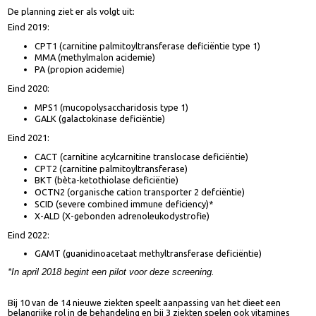
De planning ziet er als volgt uit:
Eind 2019:
CPT1 (carnitine palmitoyltransferase deficiëntie type 1)
MMA (methylmalon acidemie)
PA (propion acidemie)
Eind 2020:
MPS1 (mucopolysaccharidosis type 1)
GALK (galactokinase deficiëntie)
Eind 2021:
CACT (carnitine acylcarnitine translocase deficiëntie)
CPT2 (carnitine palmitoyltransferase)
BKT (bèta-ketothiolase deficiëntie)
OCTN2 (organische cation transporter 2 defciëntie)
SCID (severe combined immune deficiency)*
X-ALD (X-gebonden adrenoleukodystrofie)
Eind 2022:
GAMT (guanidinoacetaat methyltransferase deficiëntie)
*In april 2018 begint een pilot voor deze screening.