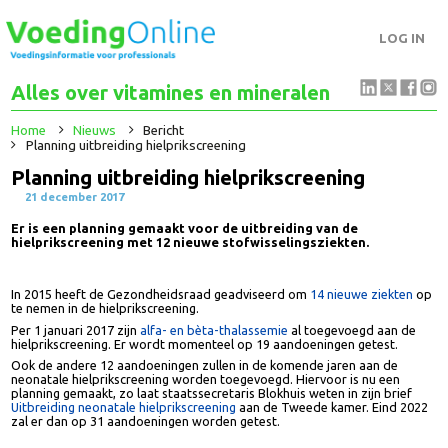
LOG IN
Alles over vitamines en mineralen
Home
Nieuws
Bericht
Planning uitbreiding hielprikscreening
Planning uitbreiding hielprikscreening
21 december 2017
Er is een planning gemaakt voor de uitbreiding van de
hielprikscreening met 12 nieuwe stofwisselingsziekten.
In 2015 heeft de Gezondheidsraad geadviseerd om
14 nieuwe ziekten
o
te nemen in de hielprikscreening.
Per 1 januari 2017 zijn
alfa- en bèta-thalassemie
al toegevoegd aan de
hielprikscreening. Er wordt momenteel op 19 aandoeningen getest.
Ook de andere 12 aandoeningen zullen in de komende jaren aan de
neonatale hielprikscreening worden toegevoegd. Hiervoor is nu een
planning gemaakt, zo laat staatssecretaris Blokhuis weten in zijn brief
Uitbreiding neonatale hielprikscreening
aan de Tweede kamer. Eind 202
zal er dan op 31 aandoeningen worden getest.