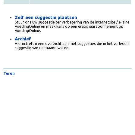
Om die reden hebben wij besloten deze maand de
maandprijs (een gratis jaarabonnement VoedingOnline)
toe te kennen aan Aline.
Zelf een suggestie plaatsen
Stuur ons uw suggestie ter verbetering van de internetsite / e-zin
VoedingOnline en maak kans op een gratis jaarabonnement op
VoedingOnline.
Archief
Hierin treft u een overzicht aan met suggesties die in het verleden
suggestie van de maand waren.
Terug