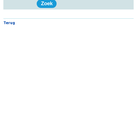
Trefwoord(en)
Terug