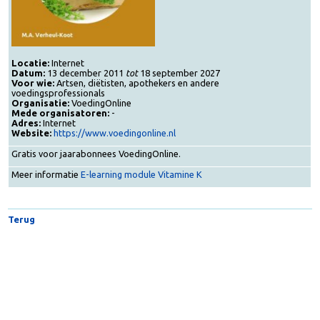
Locatie:
Internet
Datum:
13 december 2011
tot
18 september 2027
Voor wie:
Artsen, diëtisten, apothekers en andere
voedingsprofessionals
Organisatie:
VoedingOnline
Mede organisatoren:
-
Adres:
Internet
Website:
https://www.voedingonline.nl
Gratis voor jaarabonnees VoedingOnline.
Meer informatie
E-learning module Vitamine K
Terug