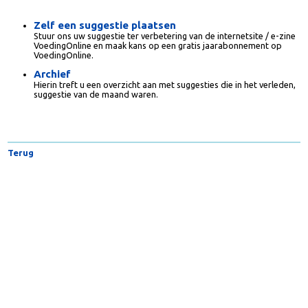
besloten haar jaarabonnement gratis met een jaar te
verlengen.
Zelf een suggestie plaatsen
Stuur ons uw suggestie ter verbetering van de internetsite / e-zin
VoedingOnline en maak kans op een gratis jaarabonnement op
VoedingOnline.
Archief
Hierin treft u een overzicht aan met suggesties die in het verleden
suggestie van de maand waren.
Terug