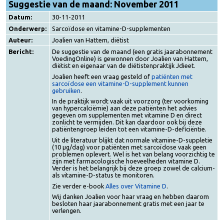
Suggestie van de maand: November 2011
Datum:
30-11-2011
Onderwerp:
Sarcoïdose en vitamine-D-supplementen
Auteur:
Joalien van Hattem, diëtist
Bericht:
De suggestie van de maand (een gratis jaarabonnement
VoedingOnline) is gewonnen door Joalien van Hattem,
diëtist en eigenaar van de diëtistenpraktijk Jdieet.
Joalien heeft een vraag gesteld of
patiënten met
sarcoïdose een vitamine-D-supplement kunnen
gebruiken
.
In de praktijk wordt vaak uit voorzorg (ter voorkoming
van hypercalciëmie) aan deze patiënten het advies
gegeven om supplementen met vitamine D en direct
zonlicht te vermijden. Dit kan daardoor ook bij deze
patiëntengroep leiden tot een vitamine-D-deficiëntie.
Uit de literatuur blijkt dat normale vitamine-D-suppletie
(10 μg/dag) voor patiënten met sarcoïdose vaak geen
problemen oplevert. Wel is het van belang voorzichtig t
zijn met farmacologische hoeveelheden vitamine D.
Verder is het belangrijk bij deze groep zowel de calcium
als vitamine-D-status te monitoren.
Zie verder e-book
Alles over Vitamine D
.
Wij danken Joalien voor haar vraag en hebben daarom