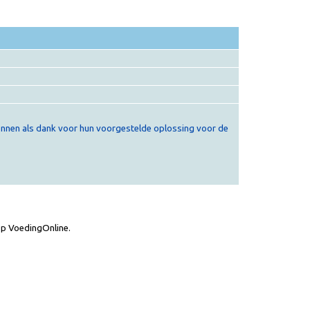
ennen als dank voor hun voorgestelde oplossing voor de
op VoedingOnline.