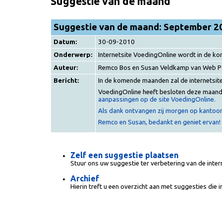
Suggestie van de maand
Suggestie van de maand: September 2
Datum:
30-09-2010
Onderwerp:
Internetsite VoedingOnline wordt in de 
Auteur:
Remco Bos en Susan Veldkamp van Web P
Bericht:
In de komende maanden zal de internetsit
VoedingOnline heeft besloten deze maand
aanpassingen op de site VoedingOnline.
Als dank ontvangen zij morgen op kantoor
Remco en Susan, bedankt en geniet ervan!
Zelf een suggestie plaatsen
Stuur ons uw suggestie ter verbetering van de inte
Archief
Hierin treft u een overzicht aan met suggesties die