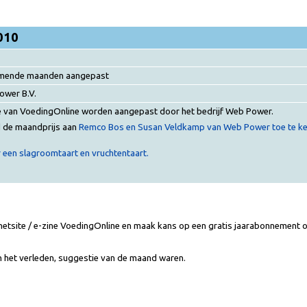
010
komende maanden aangepast
ower B.V.
e van VoedingOnline worden aangepast door het bedrijf Web Power.
 de maandprijs aan
Remco Bos en Susan Veldkamp van Web Power
toe te k
 een slagroomtaart en vruchtentaart.
rnetsite / e-zine VoedingOnline en maak kans op een gratis jaarabonnement 
 in het verleden, suggestie van de maand waren.