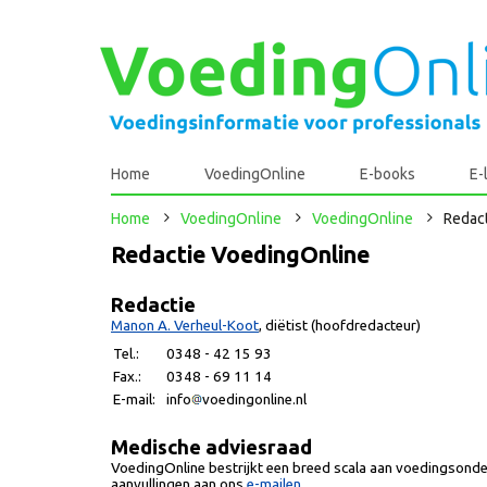
Home
VoedingOnline
E-books
E-
Home
VoedingOnline
VoedingOnline
Redac
Redactie VoedingOnline
Redactie
Manon A. Verheul-Koot
, diëtist (hoofdredacteur)
Tel.:
0348 - 42 15 93
Fax.:
0348 - 69 11 14
E-mail:
info
voedingonline.nl
Medische adviesraad
VoedingOnline bestrijkt een breed scala aan voedingsonde
aanvullingen aan ons
e-mailen
.