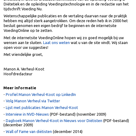
ben ik 5 jaar secretaris geweest van de NVVL (Network for Food Experts
en heb gezeten in een visitatiecommissie voor de opleidingen Voeding 
Diëtetiek, in diverse afstudeercommissies van de opleiding Voeding &
Diëtetiek en de opleiding Voedingstechnologie en in de redactie van het
tijdschrift Voeding Nu.
Wetenschappelijke publicaties en de vertaling daarvan naar de praktijk
hebben mij altijd sterk aangetrokken. Om deze reden heb ik in 2000 het
besluit genomen een eigen bedrijf te beginnen en de internetsite
VoedingOnline op te zetten.
Met de internetsite VoedingOnline hopen wij zo goed mogelijk bij uw
wensen aan te sluiten.
Laat ons weten
wat u van de site vindt. Wij staan
open voor uw suggesties!
Met vriendelijke groet,
Manon A. Verheul-Koot
Hoofdredacteur
Meer informatie
-
Profiel Manon Verheul-Koot op LinkedIn
-
Volg Manon Verheul via Twitter
-
Lijst met publicaties Manon Verheul-Koot
-
Interview in NVD-Nieuws
(PDF-bestand) (november 2009)