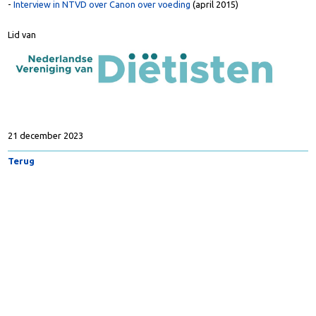
-
Dagboek Manon Verheul-Koot in Nieuws voor Diëtisten
(PDF-bestand)
(december 2009)
-
Wall of Fame van diëtisten
(december 2014)
-
Interview in NTVD over Canon over voeding
(april 2015)
Lid van
21 december 2023
Terug